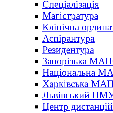
Спеціалізація
Магістратура
Клінічна ордина
Аспірантура
Резидентура
Запорізька МА
Національна МА
Харківська МА
Львівський НМ
Центр дистанцій