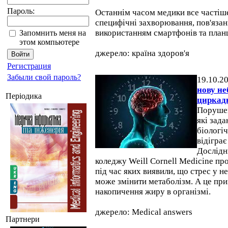
Пароль:
Останнім часом медики все частіш
специфічні захворювання, пов'язан
використанням смартфонів та план
Запомнить меня на
этом компьютере
джерело: країна здоров'я
Регистрация
Забыли свой пароль?
19.10.2
нову н
Періодика
циркад
Порушен
які зад
біологі
відіграє
Дослідн
коледжу Weill Cornell Medicine пр
під час яких виявили, що стрес у н
може змінити метаболізм. А це при
накопичення жиру в організмі.
джерело: Medical answers
Партнери