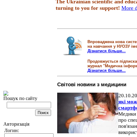
The Ukrainian scientific and educ
turning to you for support!
More d
Впроваджена нова систем
на навчання у НУОЗУ іме
Дізнатися більше...
Продовжується підписка
журнал "Медична інформ
Дізнатися більше...
Світові новини з медицини
20.10.2
Пошук по сайту
які мож
смартф
Медики 
про спе
Авторизація
пов'язан
Логин:
викорис