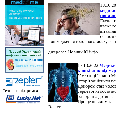
18.10.2
медики 
причин 
Експерт
вважают
вітамін
серйозн
пошкодження головного мозку та н
джерело: Новини Ю інфо
17.10.2022
Медики
кишківник від мер
У столиці Іспанії М
історії здійснили п
Донором став чолов
Технічна підтримка
серцевої недостатн
однорічна дитина.
Про це повідомляє 
Reuters.