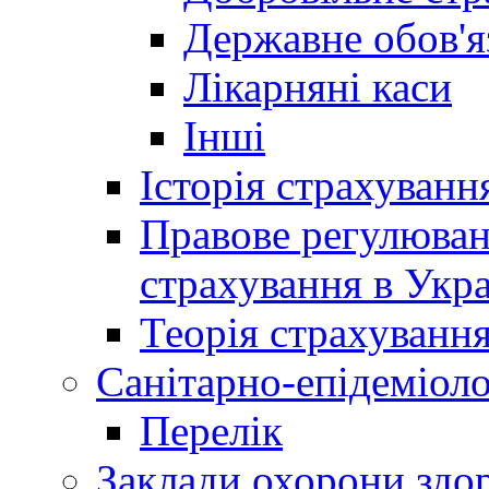
Державне обов'я
Лікарняні каси
Інші
Історія страхуванн
Правове регулюва
страхування в Укра
Теорія страхуванн
Санітарно-епідеміоло
Перелік
Заклади охорони здор