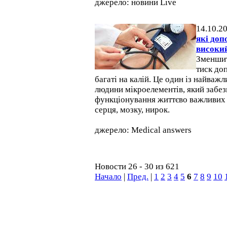
джерело: новини Live
14.10.2
які доп
високи
Зменшит
тиск до
багаті на калій. Це один із найваж
людини мікроелементів, який забе
функціонування життєво важливих о
серця, мозку, нирок.
джерело: Medical answers
Новости 26 - 30 из 621
Начало
|
Пред.
|
1
2
3
4
5
6
7
8
9
10
Відвідувачів на сайті: всього - 6134474, сьогодні - 1385