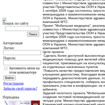
совместно с Министерством здравоохр
участии Представительства ООН в Укра
1 октября 2009 года состоялось трехс
меморандума о взаимопонимании межд
ООН в Украине, Министерством здраво
компанией МТС.
Пошук по сайту
Проект "Мобильная медицина", реализ
совместно с Министерством здравоохр
участии Представительства ООН в Укра
1 октября 2009 года состоялось трехс
меморандума о взаимопонимании межд
Авторизація
ООН в Украине, Министерством здраво
Логин:
компанией МТС.
Цели проекта:
Сделать более доступной высокоспец
Пароль:
медицинскую помощь для жителей облас
пациентов, приезжающих на консульта
из отдаленных населенных пунктов.
Запомнить меня на
Повысить качество предоставления ме
этом компьютере
улучшения диагностики, благодаря воз
передавать диагностические данные, п
профильного специалиста, собирать ко
Регистрация
принимать участие в конференции, не 
Забыли свой пароль?
кабинета.
Задачей пилотного проекта "Мобильная
создание тестовой телемедицинской се
Періодика
четыре узла: Министерство здравоохра
Клинический научно-практический цент