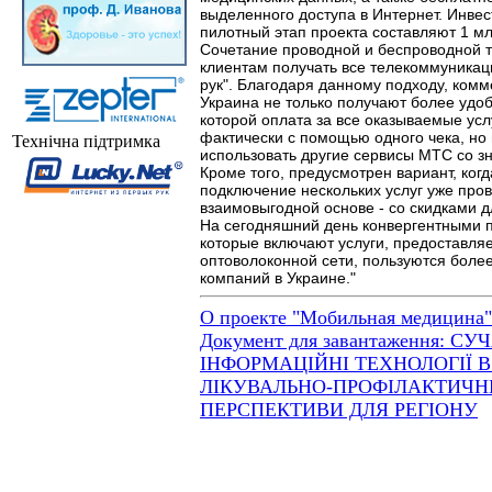
выделенного доступа в Интернет. Инве
пилотный этап проекта составляют 1 млн
Сочетание проводной и беспроводной т
клиентам получать все телекоммуникац
рук". Благодаря данному подходу, ком
Украина не только получают более удоб
которой оплата за все оказываемые ус
фактически с помощью одного чека, но
Технічна підтримка
использовать другие сервисы МТС со з
Кроме того, предусмотрен вариант, ког
подключение нескольких услуг уже про
взаимовыгодной основе - со скидками д
На сегодняшний день конвергентными
которые включают услуги, предоставля
оптоволоконной сети, пользуются боле
компаний в Украине."
О проекте "Мобильная медицина"
Документ для завантаження: СУ
ІНФОРМАЦІЙНІ ТЕХНОЛОГІЇ В
ЛІКУВАЛЬНО-ПРОФІЛАКТИЧН
ПЕРСПЕКТИВИ ДЛЯ РЕГІОНУ
Відвідувачів на сайті: всього - 6130754, сьогодні - 3652