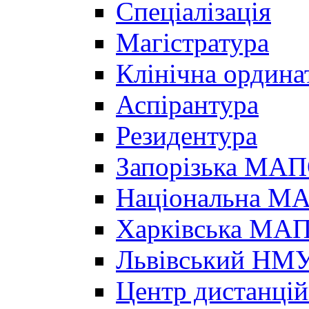
Спеціалізація
Магістратура
Клінічна ордина
Аспірантура
Резидентура
Запорізька МА
Національна МА
Харківська МА
Львівський НМ
Центр дистанцій