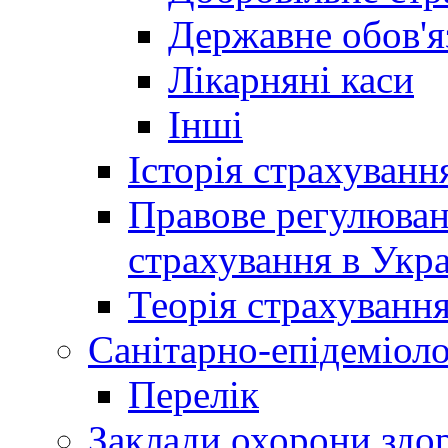
Державне обов'я
Лікарняні каси
Інші
Історія страхуванн
Правове регулюва
страхування в Укра
Теорія страхуванн
Санітарно-епідеміоло
Перелік
Заклади охорони здор