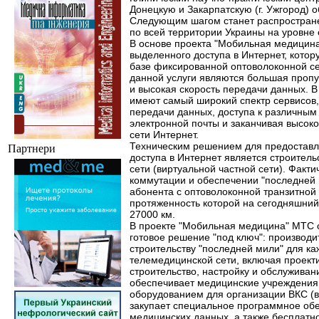
Донецкую и Закарпатскую (г. Ужгород) 
Следующим шагом станет распростран
по всей территории Украины на уровне
В основе проекта "Мобильная медицина
выделенного доступа в Интернет, кото
базе фиксированной оптоволоконной с
данной услуги являются большая пропу
и высокая скорость передачи данных. В
имеют самый широкий спектр сервисов,
передачи данных, доступа к различным
электронной почты и заканчивая высок
сети Интернет.
Техническим решением для предоставл
Партнери
доступа в Интернет является строитель
сети (виртуальной частной сети). Факти
коммутации и обеспечении "последней
абонента с оптоволоконной транзитной
протяженность которой на сегодняшний
27000 км.
В проекте "Мобильная медицина" МТС 
готовое решение "под ключ": производи
строительству "последней мили" для ка
телемедицинской сети, включая проект
строительство, настройку и обслуживан
обеспечивает медицинские учреждени
оборудованием для организации ВКС (
закупает специальное программное об
медицинских данных, а также бесплатно