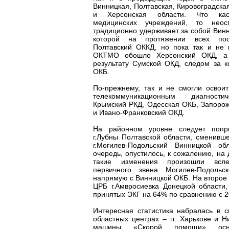
Винницкая, Полтавская, Кировоградска
и Херсонская области. Что каса
медицинских учреждений, то нео
традиционно удерживает за собой Винн
которой на протяжении всех пос
Полтавский ОККД, но пока так и не 
ОКТМО обошло Херсонский ОКД, а
результату Сумской ОКД, следом за к
ОКБ.
По-прежнему, так и не смогли освои
телекоммуникационным диагности
Крымский РКД, Одесская ОКБ, Запорож
и Ивано-Франковский ОКД.
На районном уровне следует попри
г.Лубны Полтавской области, сменив
г.Могилев-Подольский Винницкой об
очередь, опустилось, к сожалению, на
такие изменения произошли всле
первичного звена Могилев-Подольс
напрямую с Винницкой ОКБ. На второе
ЦРБ г.Амвросиевка Донецкой области,
принятых ЭКГ на 64% по сравнению с 20
Интересная статистика набралась в 
областных центрах – гг. Харькове и Н
машины «Скорой помощи» осна