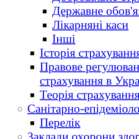
Державне обов'я
Лікарняні каси
Інші
Історія страхуванн
Правове регулюва
страхування в Укра
Теорія страхуванн
Санітарно-епідеміоло
Перелік
Заклади охорони здор