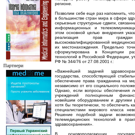
регионе.
Позволим себе еще раз напомнить, что
в большинстве стран мира в сфере зд
серьезные структурные сдвиги, связан
информационных и телекоммуникаци
этом основной целью внедрения указ
реализация прав гражд
высококвалифицированной медицинск
их местонахождения. Предельно точ
сформулирована в Концепции раз
технологий в Российской Федерации, 
РФ № 344/76 от 27.08.2001 г.:
Партнери
«Важнейшей задачей здравоохран
государства, способствующей стабиль
обеспечение права гражданина на ме
независимо от его социального положе
Однако, если вопросы обеспечения л
учреждений полноценным финанс
новейшим оборудованием и другими 
хотя бы теоретически, то обеспечить 
специалистами мирового класса нев
Решение подобной задачи возможно
телемедицинских технологий в прак
здравоохранения».
В основополагающих государс