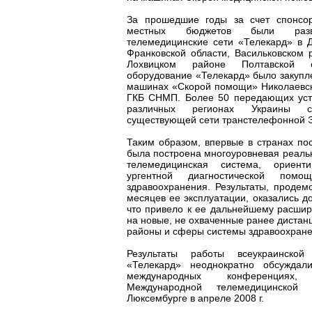
За прошедшие годы за счет спонсо
местных бюджетов были разве
телемедицинские сети «Телекард» в 
Франковской области, Васильковском 
Лохвицком районе Полтавской о
оборудование «Телекард» было закупл
машинах «Скорой помощи» Николаевс
ГКБ СНМП. Более 50 передающих уст
различных регионах Украины 
существующей сети транстелефонной Э
Таким образом, впервые в странах пос
была построена многоуровневая реал
телемедицинская система, ориент
ургентной диагностической пом
здравоохранения. Результаты, продем
месяцев ее эксплуатации, оказались д
что привело к ее дальнейшему расши
на новые, не охваченные ранее дистан
районы и сферы системы здравоохране
Результаты работы всеукраинской
«Телекард» неоднократно обсуждал
международных конференциях,
Международной телемедицинской 
Люксембурге в апреле 2008 г.