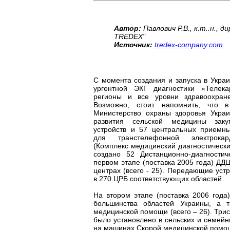
Автор:
Павлович Р.В., к.т..н.,
TREDEX"
Источник:
tredex-company.com
С момента создания и запуска в Укра
ургентной ЭКГ диагностики «Телек
регионы и все уровни здравоохран
Возможно, стоит напомнить, что в
Министерство охраны здоровья Укра
развития сельской медицины зак
устройств и 57 центральных приемн
для транстелефонной электрокар
(Комплекс медицинский диагностически
создано 52 Дистанционно-диагности
первом этапе (поставка 2005 года) ДД
центрах (всего - 25). Передающие уст
в 270 ЦРБ соответствующих областей.
На втором этапе (поставка 2006 года
большинства областей Украины, а 
медицинской помощи (всего – 26). Три
было установлено в сельских и семейн
на машинах Скорой медицинской помо