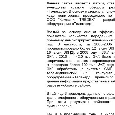
Данная статья является пятым, ста
ежегодным кратким обзором рез
«Телекард». В основу материала поло
ходе мониторинга, проводимого по 
ООО "Компания TREDEX" – разрабо
оборудования «Телекард».
Взятый за основу оценки эффекти
показатель количества переданных 
прежнему демонстрирует динамичный у
год. В частности, за 2005-2006
проанализировано более 12 тысяч ЭКГ[
16 тысяч ЭКГ[2], в 2008 году – 36,7 ты
ЭКГ, в 2010 г. – 42,0 тыс. ЭКГ. Всего
вторичном звене системы здравоохран
гг. передано более 102 тыс. ЭКГ, еще
ЭКГ обработаны в системе СМП. 
телемедицинских ЭКГ консульта
оборудовании «Телекард», превысило 
данная информация представлена в таб
разрезе «область-район».
В таблице 3 приведены данные по эфф
транстелефонного оборудования в раз
При этом результаты районного 
суммировались.
Как и в предыдущие годы, в числе