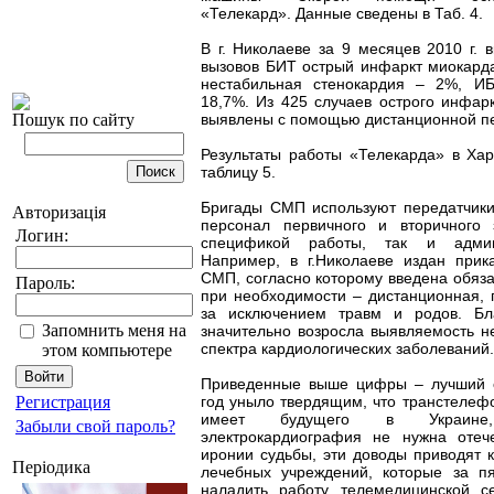
«Телекард». Данные сведены в Таб. 4.
В г. Николаеве за 9 месяцев 2010 г. 
вызовов БИТ острый инфаркт миокарда
нестабильная стенокардия – 2%, И
18,7%. Из 425 случаев острого инфар
Пошук по сайту
выявлены с помощью дистанционной пе
Результаты работы «Телекарда» в Ха
таблицу 5.
Бригады СМП используют передатчик
Авторизація
персонал первичного и вторичного 
Логин:
спецификой работы, так и админ
Например, в г.Николаеве издан прик
СМП, согласно которому введена обяза
Пароль:
при необходимости – дистанционная, 
за исключением травм и родов. Бл
Запомнить меня на
значительно возросла выявляемость н
спектра кардиологических заболеваний.
этом компьютере
Приведенные выше цифры – лучший о
Регистрация
год уныло твердящим, что транстелеф
имеет будущего в Украине
Забыли свой пароль?
электрокардиография не нужна отеч
иронии судьбы, эти доводы приводят к
Періодика
лечебных учреждений, которые за п
наладить работу телемедицинской с