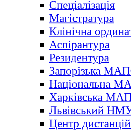
Спеціалізація
Магістратура
Клінічна ордина
Аспірантура
Резидентура
Запорізька МА
Національна МА
Харківська МА
Львівський НМ
Центр дистанцій