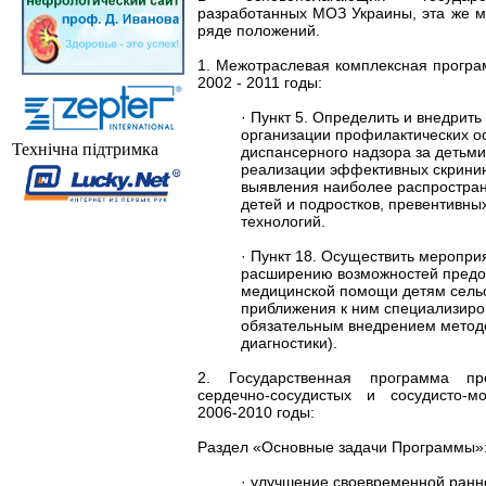
разработанных МОЗ Украины, эта же м
ряде положений.
1. Межотраслевая комплексная програ
2002 - 2011 годы:
· Пункт 5. Определить и внедрить
организации профилактических о
Технічна підтримка
диспансерного надзора за детьми
реализации эффективных скрини
выявления наиболее распростран
детей и подростков, превентивны
технологий.
· Пункт 18. Осуществить меропри
расширению возможностей предо
медицинской помощи детям сельс
приближения к ним специализиро
обязательным внедрением метод
диагностики).
2. Государственная программа п
сердечно-сосудистых и сосудисто-м
2006-2010 годы:
Раздел «Основные задачи Программы
· улучшение своевременной ранн