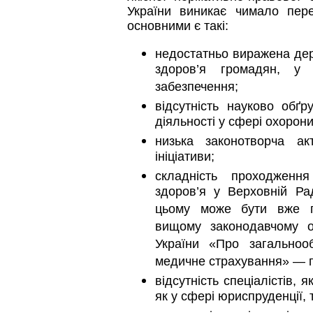
України виникає чимало пер
основними є такі:
недостатньо виражена дер
здоров’я громадян, у 
забезпечення;
відсутність науково обґру
діяльності у сфері охорони
низька законотворча акт
ініціативи;
складність проходженн
здоров’я у Верховній Ра
цьому може бути вже п
вищому законодавчому о
України «Про загальноо
медичне страхування» — п
відсутність спеціалістів, 
як у сфері юриспруденції, т