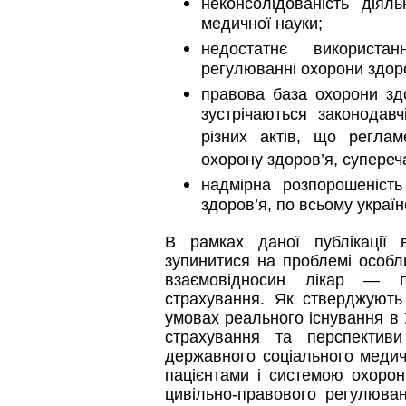
неконсолідованість діяль
медичної науки;
недостатнє використа
регулюванні охорони здор
правова база охорони здо
зустрічаються законодавчі
різних актів, що регла
охорону здоров’я, супереч
надмірна розпорошеніст
здоров’я, по всьому украї
В рамках даної публікації
зупинитися на проблемі особ
взаємовідносин лікар — п
страхування. Як стверджують
умовах реального існування в 
страхування та перспективи
державного соціального медич
пацієнтами і системою охоро
цивільно-правового регулюва