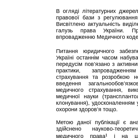
В огляді літературних джере
правової бази з регулювання 
Висвітлено актуальність виді
галузь права України. П
впровадженню Медичного кодек
Питання юридичного забезп
Україні останнім часом набув
передусім пов’язано з активн
практики, запровадження
страхування та розробкою н
введення загальнообов’язк
медичного страхування, вик
медичної науки (трансплантол
клонування), удосконаленням у
охорони здоров’я тощо.
Метою даної публікації є ан
здійснено науково-теорет
¹
медичного права
і на цій