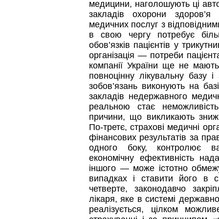
медицини, наголошують ці авто
закладів охорони здоров’
медичних послуг з відповідни
в свою чергу потребує біль
обов’язків пацієнтів у трикут
організація — потреби пацієнта
компанії України ще не мают
повноцінну лікувальну базу і
зобов’язань виконують на баз
закладів недержавного медичн
реальною стає неможливіст
причини, що викликають зниж
По-третє, страхові медичні орг
фінансових результатів за пра
одного боку, контролює ва
економічну ефективність над
іншого — може істотно обмежу
випадках і ставити його в с
четверте, законодавчо закрі
лікаря, яке в системі державн
реалізується, цілком можли