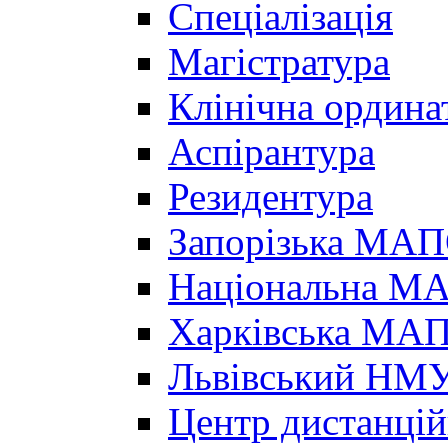
Спеціалізація
Магістратура
Клінічна ордина
Аспірантура
Резидентура
Запорізька МА
Національна МА
Харківська МА
Львівський НМ
Центр дистанцій