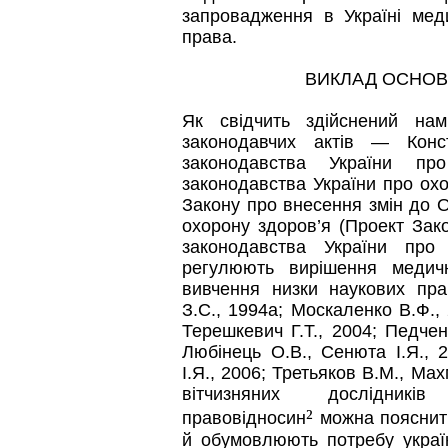
запровадження в Україні мед
права.
ВИКЛАД ОСНОВ
Як свідчить здійснений на
законодавчих актів — Конст
законодавства України пр
законодавства України про охо
Закону про внесення змін до 
охорону здоров’я (Проект Зак
законодавства України про 
регулюють вирішення медич
вивчення низки наукових пра
З.С., 1994а; Москаленко В.Ф., 
Терешкевич Г.Т., 2004; Педчен
Любінець О.В., Сенюта І.Я., 
І.Я., 2006; Третьяков В.М., Ма
вітчизняних дослідникі
²
правовідносин
можна пояснити
й обумовлюють потребу україн