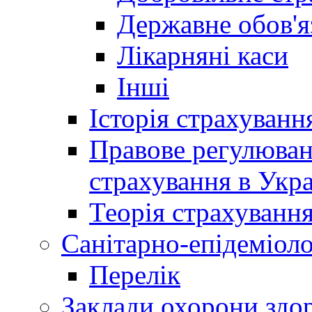
Державне обов'я
Лікарняні каси
Інші
Історія страхуванн
Правове регулюва
страхування в Укра
Теорія страхуванн
Санітарно-епідеміоло
Перелік
Заклади охорони здор