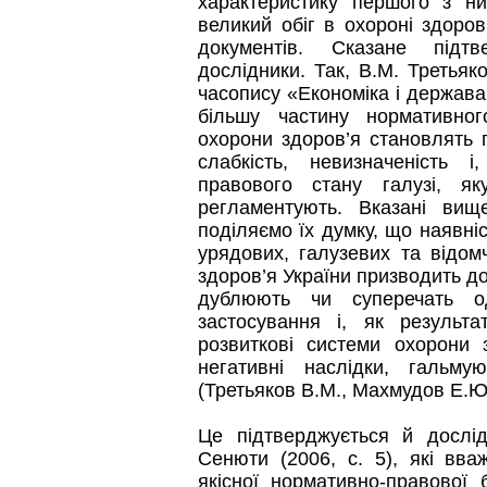
характеристику першого з н
великий обіг в охороні здоро
документів. Сказане підт
дослідники. Так, В.М. Третьяк
часопису «Економіка і держав
більшу частину нормативног
охорони здоров’я становлять п
слабкість, невизначеність і
правового стану галузі, як
регламентують. Вказані ви
поділяємо їх думку, що наявніс
урядових, галузевих та відом
здоров’я України призводить до
дублюють чи суперечать о
застосування і, як результ
розвиткові системи охорони
негативні наслідки, гальм
(Третьяков В.М., Махмудов Е.Ю.
Це підтверджується й дослі
Сенюти (2006, с. 5), які вв
якісної нормативно-правової 