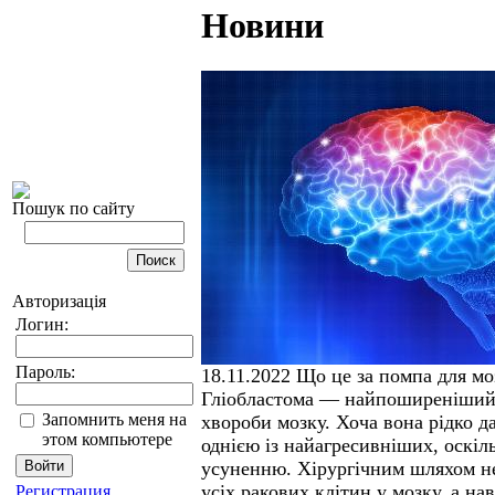
Новини
Пошук по сайту
Авторизація
Логин:
Пароль:
18.11.2022
Що це за помпа для мо
Гліобластома — найпоширеніший 
Запомнить меня на
хвороби мозку. Хоча вона рідко да
этом компьютере
однією із найагресивніших, оскіл
усуненню. Хірургічним шляхом н
усіх ракових клітин у мозку, а на
Регистрация