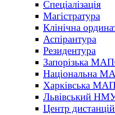
Спеціалізація
Магістратура
Клінічна ордина
Аспірантура
Резидентура
Запорізька МА
Національна МА
Харківська МА
Львівський НМ
Центр дистанцій