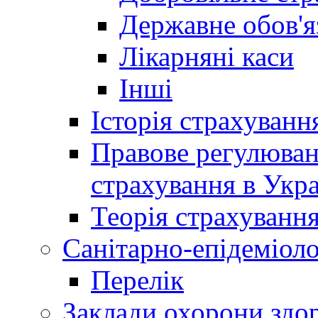
Державне обов'я
Лікарняні каси
Інші
Історія страхуванн
Правове регулюва
страхування в Укра
Теорія страхуванн
Санітарно-епідеміоло
Перелік
Заклади охорони здор