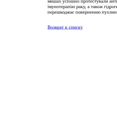
мишах успішно протестували анти
імунотерапію раку, а також гідрог
перешкоджає поверненню пухлин п
Возврат к списку
Відвідувачів на сайті: всього - 6134484, сьогодні - 1396