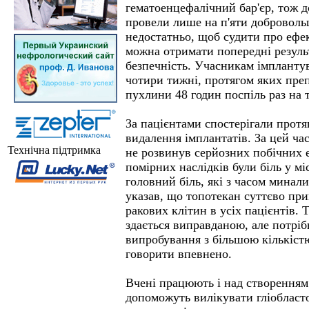
гематоенцефалічний бар'єр, тож 
провели лише на п'яти доброволь
недостатньо, щоб судити про ефек
можна отримати попередні результ
безпечність. Учасникам імпланту
чотири тижні, протягом яких пре
пухлини 48 годин поспіль раз на 
За пацієнтами спостерігали протя
видалення імплантатів. За цей час
Технічна підтримка
не розвинув серйозних побічних е
помірних наслідків були біль у міс
головний біль, які з часом минали
указав, що топотекан суттєво при
ракових клітин в усіх пацієнтів. 
здається виправданою, але потріб
випробування з більшою кількіст
говорити впевнено.
Вчені працюють і над створенням 
допоможуть вилікувати гліобласт