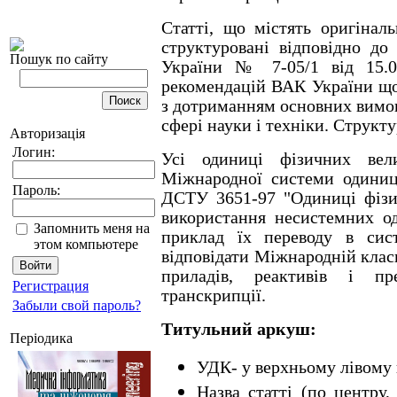
Статті, що містять оригінал
структуровані відповідно д
Пошук по сайту
України № 7-05/1 від 15.0
рекомендацій ВАК України щод
з дотриманням основних вимог
сфері науки і техніки. Структ
Авторизація
Логин:
Усі одиниці фізичних вел
Міжнародної системи одиниць
Пароль:
ДСТУ 3651-97 "Одиниці фізич
використання несистемних о
Запомнить меня на
приклад їх переводу в сис
этом компьютере
відповідати Міжнародній клас
приладів, реактивів і пр
Регистрация
транскрипції.
Забыли свой пароль?
Титульний аркуш:
Періодика
УДК- у верхньому лівому 
Назва статті (по центру,