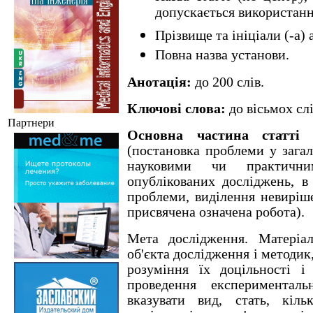
допускається використанн
Прізвище та ініціали (-а) 
Повна назва установи.
Анотація:
до 200 слів.
Ключові слова:
до вісьмох слі
Партнери
Основна частина статті 
(постановка проблеми у загал
науковими чи практични
опублікованих досліджень, в 
проблеми, виділення невиріше
присвячена означена робота).
Мета дослідження. Матеріа
об'єкта дослідження і методик
розуміння їх доцільності і
проведення експериментал
вказувати вид, стать, кіль