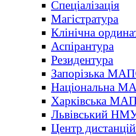
Спеціалізація
Магістратура
Клінічна ордина
Аспірантура
Резидентура
Запорізька МА
Національна МА
Харківська МА
Львівський НМ
Центр дистанцій