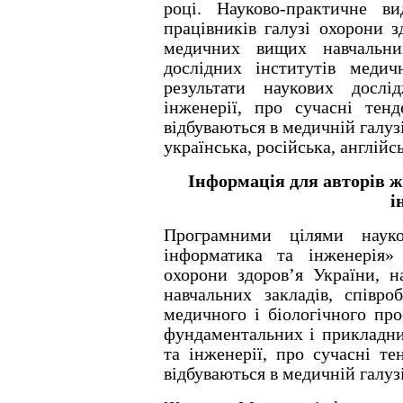
роцi. Науково-практичне в
працiвникiв галузi охорони з
медичних вищих навчальних
дослiдних iнститутiв меди
результати наукових досл
iнженерiї, про сучаснi тен
вiдбуваються в медичнiй галуз
українська, росiйська, англiйс
Інформація для авторів
ж
і
Програмними цілями науко
інформатика та інженерія»
охорони здоров’я України, н
навчальних закладів, співроб
медичного і біологічного про
фундаментальних і прикладни
та інженерії, про сучасні те
відбуваються в медичній галузі