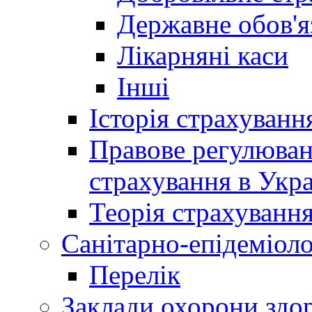
Державне обов'я
Лікарняні каси
Інші
Історія страхуванн
Правове регулюва
страхування в Укра
Теорія страхуванн
Санітарно-епідеміоло
Перелік
Заклади охорони здор