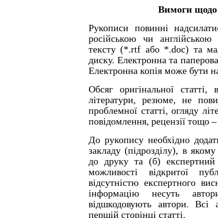
Вимоги щодо
Рукописи повинні надсилати
російською чи англійською
тексту (*.rtf або *.doc) та м
диску. Електронна та паперова
Електронна копія може бути 
Обсяг оригінальної статті,
літератури, резюме, не пов
проблемної статті, огляду літ
повідомлення, рецензії тощо – 
До рукопису необхідно додати
закладу (підрозділу), в яком
до друку та (б) експертний
можливості відкритої публ
відсутністю експертного вис
інформацію несуть автор
відшкодовують автори. Всі
першій сторінці статті.