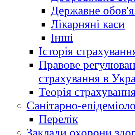
Державне обов'я
Лікарняні каси
Інші
Історія страхуванн
Правове регулюва
страхування в Укра
Теорія страхуванн
Санітарно-епідеміоло
Перелік
Заклади охорони здор