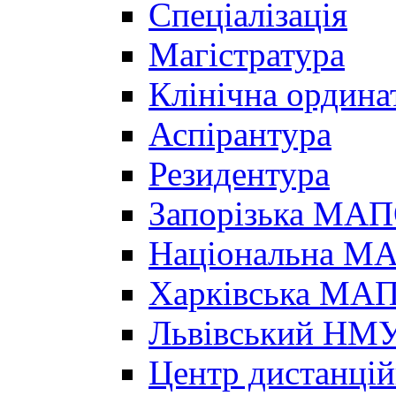
Спеціалізація
Магістратура
Клінічна ордина
Аспірантура
Резидентура
Запорізька МА
Національна МА
Харківська МА
Львівський НМ
Центр дистанцій