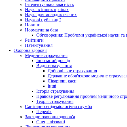
Інтелектуальна власність
Наука в інших країнах
Наука для молодих вчених
Наукові публікації
Новини
Нормативна база
Обговорення: Проблеми української науки та 
Рейтинги
Патентування
Охорона здоров'я
Медичне страхування
Іноземний досвід
Види страхування
Добровільне страхування
Державне обов'язкове медичне страхува
Лікарняні каси
Інші
Історія страхування
Правове регулювання проблем медичного стра
Теорія страхування
Санітарно-епідеміологічна служба
Перелік
Заклади охорони здоров'я
Спеціалізовані
Лікування за кордоном