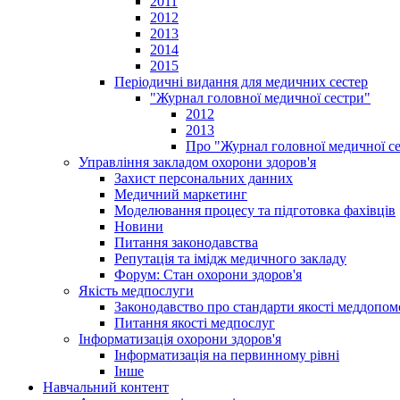
2011
2012
2013
2014
2015
Періодичні видання для медичних сестер
"Журнал головної медичної сестри"
2012
2013
Про "Журнал головної медичної с
Управління закладом охорони здоров'я
Захист персональних данних
Медичний маркетинг
Моделювання процесу та підготовка фахівців
Новини
Питання законодавства
Репутація та імідж медичного закладу
Форум: Стан охорони здоров'я
Якість медпослуги
Законодавство про стандарти якості меддопом
Питання якості медпослуг
Інформатизація охорони здоров'я
Інформатизація на первинному рівні
Інше
Навчальний контент