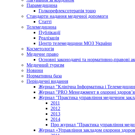
Парамедицина
Голкорефлексотерапія тощо
Стандарти надання медичної допомоги
Статті
Телемедицина
Публікації
Реалізація
Центр телемедицини МОЗ України
Косметологія
Медичне право
Основні законодавчі та нормативно-правові а
Медичний туризм
Новини
Нормативна база
Періодичні видання
Журнал "Клінічна Інформатика і Телемедицин
Журнал "PRO Менеджмент в охороні здоров’я
Журнал "Практика управління медичним закл
2011
2012
2013
2014
Про журнал "Практика управління меди
Журнал «Управління закладом охорони здоров