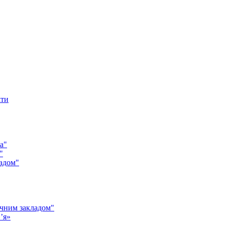
кти
а"
"
адом"
чним закладом"
’я»