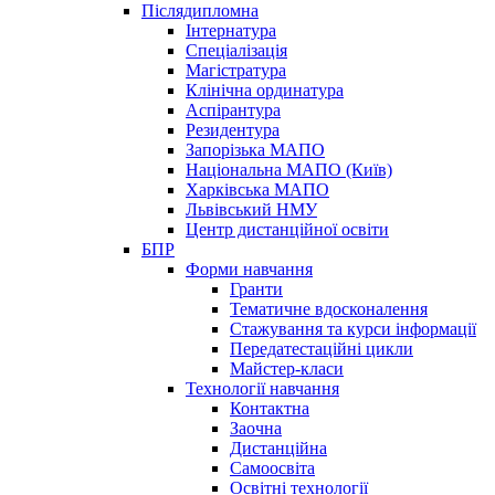
Післядипломна
Інтернатура
Спеціалізація
Магістратура
Клінічна ординатура
Аспірантура
Резидентура
Запорізька МАПО
Національна МАПО (Київ)
Харківська МАПО
Львівський НМУ
Центр дистанційної освіти
БПР
Форми навчання
Гранти
Тематичне вдосконалення
Стажування та курси інформації
Передатестаційні цикли
Майстер-класи
Технології навчання
Контактна
Заочна
Дистанційна
Самоосвіта
Освітні технології