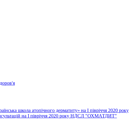
доров'я
їнська школа атопічного дерматиту» на І півріччя 2020 року
онсультацій на І півріччя 2020 року НДСЛ "ОХМАТДИТ"