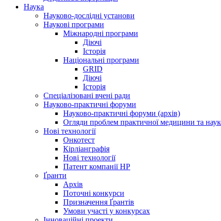
Наука
Науково-дослідні установи
Наукові програми
Міжнародні програми
Діючі
Історія
Національні програми
GRID
Діючі
Історія
Спеціалізовані вчені ради
Науково-практичні форуми
Науково-практичні форуми (архів)
Огляди проблем практичної медицини та нау
Нові технології
Онкотест
Кірліанграфія
Нові технології
Патент компанії HP
Ґранти
Архів
Поточні конкурси
Призначення Ґрантів
Умови участі у конкурсах
Інноваційні проекти