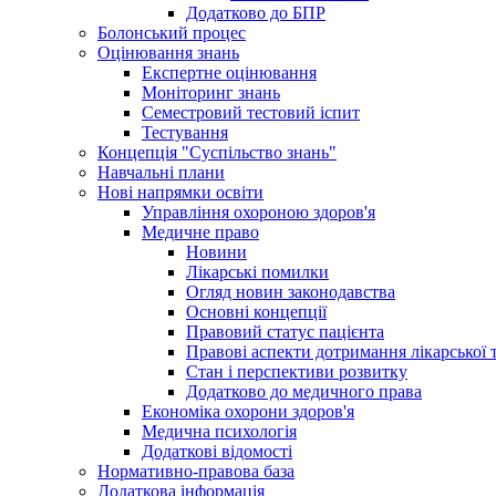
Додатково до БПР
Болонський процес
Оцінювання знань
Експертне оцінювання
Моніторинг знань
Семестровий тестовий іспит
Тестування
Концепція "Суспільство знань"
Навчальні плани
Нові напрямки освіти
Управління охороною здоров'я
Медичне право
Новини
Лікарські помилки
Огляд новин законодавства
Основні концепції
Правовий статус пацієнта
Правові аспекти дотримання лікарської 
Стан і перспективи розвитку
Додатково до медичного права
Економіка охорони здоров'я
Медична психологія
Додаткові відомості
Нормативно-правова база
Додаткова інформація