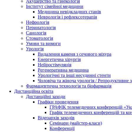
Акушерство та гінекологія
Інститут сімейної медицини
Медицина невідкладних станів
Неврологія і рефлексотерапія
Нефрологія
Перинатологія
Санологія
Стоматологія
Умови та вимоги
Урологія
Видалення каменя з сечового міхура
Енергетична хірургія
Нейростімуляція
Регенеративна медицина
Урологічні та інші несудинні стенти
Чоловіча та жіноча урологія / Репродуктивне з
Фармацевтична технологія та біофармація
Дистанційна освіта
Дистанційні заходи
Графіки проведення
ГРАФІК телемедичних конференцій «Укра
Графік телемедичних конференцій та к
Відеоархів заходів
Семінари (майстер-класи)
Конференції