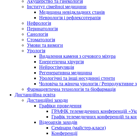
Акушерство та гінекологія
Інститут сімейної медицини
Медицина невідкладних станів
Неврологія і рефлексотерапія
Нефрологія
Перинатологія
Санологія
Стоматологія
Умови та вимоги
Урологія
Видалення каменя з сечового міхура
Енергетична хірургія
Нейростімуляція
Регенеративна медицина
Урологічні та інші несудинні стенти
Чоловіча та жіноча урологія / Репродуктивне з
Фармацевтична технологія та біофармація
Дистанційна освіта
Дистанційні заходи
Графіки проведення
ГРАФІК телемедичних конференцій «Укра
Графік телемедичних конференцій та к
Відеоархів заходів
Семінари (майстер-класи)
Конференції