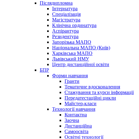
Післядипломна
Інтернатура
Спеціалізація
Магістратура
Клінічна ординатура
Аспірантура
Резидентура
Запорізька МАПО
Національна МАПО (Київ)
Харківська МАПО
Львівський НМУ
Центр дистанційної освіти
БПР
Форми навчання
Гранти
Тематичне вдосконалення
Стажування та курси інформації
Передатестаційні цикли
Майстер-класи
Технології навчання
Контактна
Заочна
Дистанційна
Самоосвіта
Освітні технології