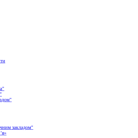
кти
а"
"
адом"
чним закладом"
’я»