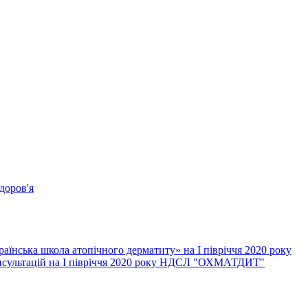
доров'я
їнська школа атопічного дерматиту» на І півріччя 2020 року
онсультацій на І півріччя 2020 року НДСЛ "ОХМАТДИТ"