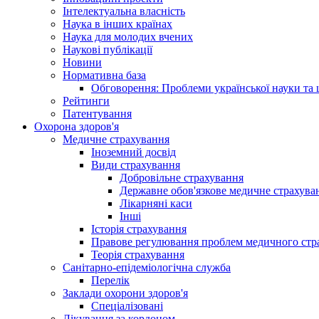
Інтелектуальна власність
Наука в інших країнах
Наука для молодих вчених
Наукові публікації
Новини
Нормативна база
Обговорення: Проблеми української науки та 
Рейтинги
Патентування
Охорона здоров'я
Медичне страхування
Іноземний досвід
Види страхування
Добровільне страхування
Державне обов'язкове медичне страхува
Лікарняні каси
Інші
Історія страхування
Правове регулювання проблем медичного стра
Теорія страхування
Санітарно-епідеміологічна служба
Перелік
Заклади охорони здоров'я
Спеціалізовані
Лікування за кордоном