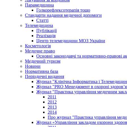
Парамедицина
Голкорефлексотерапія тощо
Стандарти надання медичної допомоги
Статті
Телемедицина
Публікації
Реалізація
Центр телемедицини МОЗ України
Косметологія
Медичне право
Основні законодавчі та нормативно-правові а
Медичний туризм
Новини
Нормативна база
Періодичні видання
Журнал "Клінічна Інформатика і Телемедицин
Журнал "PRO Менеджмент в охороні здоров’я
Журнал "Практика управління медичним закл
2011
2012
2013
2014
Про журнал "Практика управління меди
Журнал «Управління закладом охорони здоров