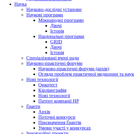
Наука
Науково-дослідні установи
Наукові програми
Міжнародні програми
Діючі
Історія
Національні програми
GRID
Діючі
Історія
Спеціалізовані вчені ради
Науково-практичні форуми
Науково-практичні форуми (архів)
Огляди проблем практичної медицини та нау
Нові технології
Онкотест
Кірліанграфія
Нові технології
Патент компанії HP
Ґранти
Архів
Поточні конкурси
Призначення Ґрантів
Умови участі у конкурсах
Інноваційні проекти