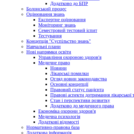
Додатково до БПР
Болонський процес
Оцінювання знань
Експертне оцінювання
Моніторинг знань
Семестровий тестовий іспит
Тестування
Концепція "Суспільство знань"
Навчальні плани
Нові напрямки освіти
Управління охороною здоров'я
Медичне право
Новини
Лікарські помилки
Огляд новин законодавства
Основні концепції
Правовий статус пацієнта
Правові аспекти дотримання лікарської 
Стан і перспективи розвитку
Додатково до медичного права
Економіка охорони здоров'я
Медична психологія
Додаткові відомості
Нормативно-правова база
Додаткова інформація