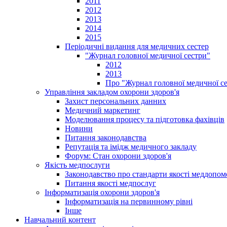
2011
2012
2013
2014
2015
Періодичні видання для медичних сестер
"Журнал головної медичної сестри"
2012
2013
Про "Журнал головної медичної с
Управління закладом охорони здоров'я
Захист персональних данних
Медичний маркетинг
Моделювання процесу та підготовка фахівців
Новини
Питання законодавства
Репутація та імідж медичного закладу
Форум: Стан охорони здоров'я
Якість медпослуги
Законодавство про стандарти якості меддопом
Питання якості медпослуг
Інформатизація охорони здоров'я
Інформатизація на первинному рівні
Інше
Навчальний контент