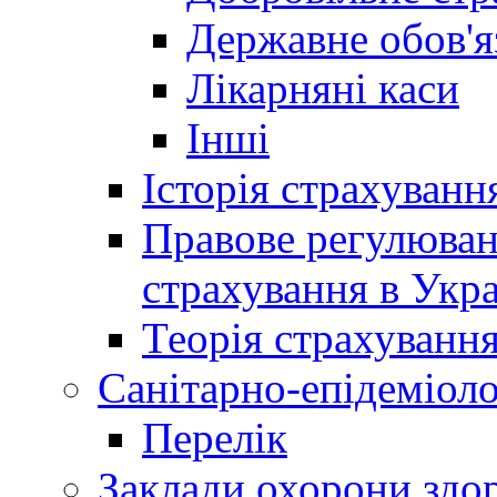
Державне обов'я
Лікарняні каси
Інші
Історія страхуванн
Правове регулюва
страхування в Укра
Теорія страхуванн
Санітарно-епідеміоло
Перелік
Заклади охорони здор