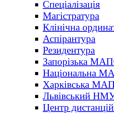
Спеціалізація
Магістратура
Клінічна ордина
Аспірантура
Резидентура
Запорізька МА
Національна МА
Харківська МА
Львівський НМ
Центр дистанцій