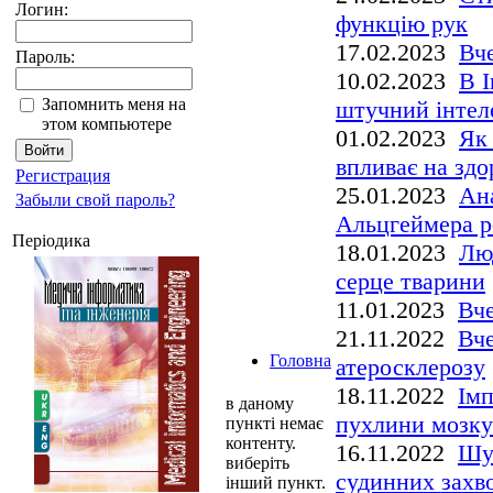
Логин:
функцію рук
17.02.2023
Вче
Пароль:
10.02.2023
В І
Запомнить меня на
штучний інтел
этом компьютере
01.02.2023
Як 
впливає на здор
Регистрация
25.01.2023
Ана
Забыли свой пароль?
Альцгеймера р
Періодика
18.01.2023
Лю
серце тварини
11.01.2023
Вче
21.11.2022
Вче
Головна
атеросклерозу
18.11.2022
Імп
в даному
пухлини мозку
пункті немає
контенту.
16.11.2022
Шум
виберіть
судинних захв
інший пункт.