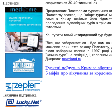
скористатися 30-40 тисяч жінок.
Партнери
Представник Платформи туристичних о
Палатоглу вважає, що "аборт-туризм" 
саме з Криму, оскільки його відом
проведення відповідних турів з трьом
готелями.
Коштувати такий чотириденний тур буде 
"Все, що забороняється - йде нам на 
можливе прийняття закону Палатоглу, 
після заборони казино в 1997 році
"казино-тури" на вихідні дні, головним чи
Джерело:
newsland.ru
Туркені поїдуть в Крим за аборта
5 міфів про лікування за кордоно
Технічна підтримка