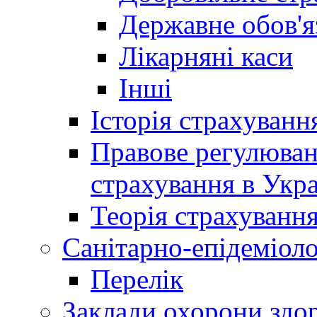
Державне обов'я
Лікарняні каси
Інші
Історія страхуванн
Правове регулюва
страхування в Укра
Теорія страхуванн
Санітарно-епідеміоло
Перелік
Заклади охорони здор