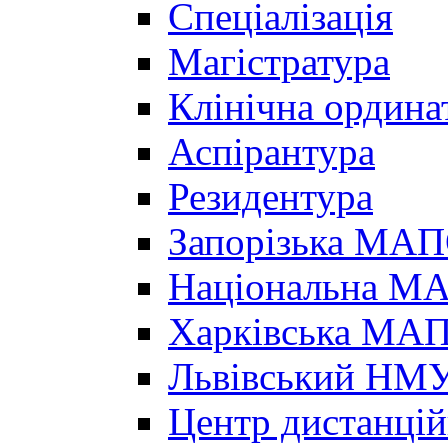
Спеціалізація
Магістратура
Клінічна ордина
Аспірантура
Резидентура
Запорізька МА
Національна МА
Харківська МА
Львівський НМ
Центр дистанцій