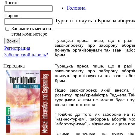
Логин:
Головна
Пароль:
Туркені поїдуть в Крим за аборта
Запомнить меня на
этом компьютере
Турецька преса пише, що в разі 
законопроекту про заборону аборті
Регистрация
почнуть організовувати так звані "абор
Забыли свой пароль?
Крим.
Періодика
Турецька преса пише, що в разі 
законопроекту про заборону аборті
почнуть організовувати так звані "абор
Крим.
Якщо законопроект, який внесла "П
розвитку" прем'єр-міністра Реджепа Тай
турецьким жінкам не можна буде штуч
після шостого тижня.
"Подібно до того, як заборона на г
"казино-туризм", заборона абортів м
"аборт-туризму", - відзначає місцева пр
Такими послугами, на думку фах