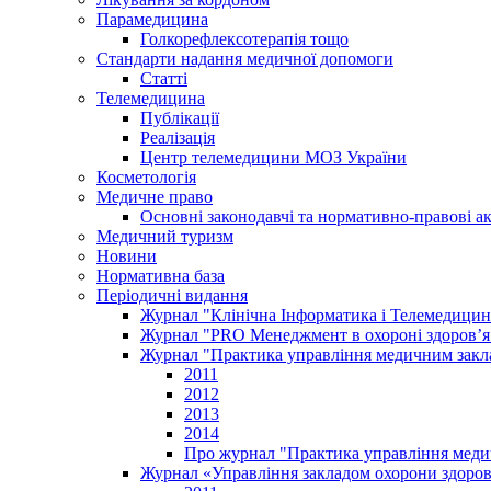
Парамедицина
Голкорефлексотерапія тощо
Стандарти надання медичної допомоги
Статті
Телемедицина
Публікації
Реалізація
Центр телемедицини МОЗ України
Косметологія
Медичне право
Основні законодавчі та нормативно-правові а
Медичний туризм
Новини
Нормативна база
Періодичні видання
Журнал "Клінічна Інформатика і Телемедицин
Журнал "PRO Менеджмент в охороні здоров’я
Журнал "Практика управління медичним закл
2011
2012
2013
2014
Про журнал "Практика управління меди
Журнал «Управління закладом охорони здоров