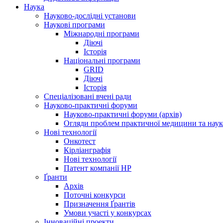
Наука
Науково-дослідні установи
Наукові програми
Міжнародні програми
Діючі
Історія
Національні програми
GRID
Діючі
Історія
Спеціалізовані вчені ради
Науково-практичні форуми
Науково-практичні форуми (архів)
Огляди проблем практичної медицини та нау
Нові технології
Онкотест
Кірліанграфія
Нові технології
Патент компанії HP
Ґранти
Архів
Поточні конкурси
Призначення Ґрантів
Умови участі у конкурсах
Інноваційні проекти