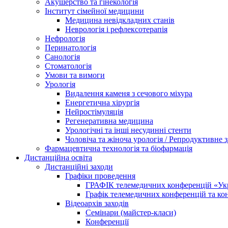
Акушерство та гінекологія
Інститут сімейної медицини
Медицина невідкладних станів
Неврологія і рефлексотерапія
Нефрологія
Перинатологія
Санологія
Стоматологія
Умови та вимоги
Урологія
Видалення каменя з сечового міхура
Енергетична хірургія
Нейростімуляція
Регенеративна медицина
Урологічні та інші несудинні стенти
Чоловіча та жіноча урологія / Репродуктивне з
Фармацевтична технологія та біофармація
Дистанційна освіта
Дистанційні заходи
Графіки проведення
ГРАФІК телемедичних конференцій «Укра
Графік телемедичних конференцій та к
Відеоархів заходів
Семінари (майстер-класи)
Конференції