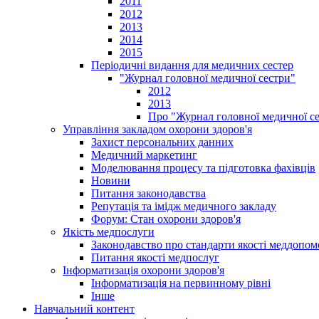
2011
2012
2013
2014
2015
Періодичні видання для медичних сестер
"Журнал головної медичної сестри"
2012
2013
Про "Журнал головної медичної с
Управління закладом охорони здоров'я
Захист персональних данних
Медичний маркетинг
Моделювання процесу та підготовка фахівців
Новини
Питання законодавства
Репутація та імідж медичного закладу
Форум: Стан охорони здоров'я
Якість медпослуги
Законодавство про стандарти якості меддопом
Питання якості медпослуг
Інформатизація охорони здоров'я
Інформатизація на первинному рівні
Інше
Навчальний контент