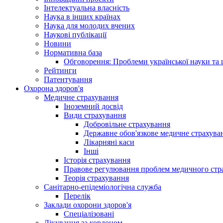
Інтелектуальна власність
Наука в інших країнах
Наука для молодих вчених
Наукові публікації
Новини
Нормативна база
Обговорення: Проблеми української науки та 
Рейтинги
Патентування
Охорона здоров'я
Медичне страхування
Іноземний досвід
Види страхування
Добровільне страхування
Державне обов'язкове медичне страхува
Лікарняні каси
Інші
Історія страхування
Правове регулювання проблем медичного стра
Теорія страхування
Санітарно-епідеміологічна служба
Перелік
Заклади охорони здоров'я
Спеціалізовані
Лікування за кордоном