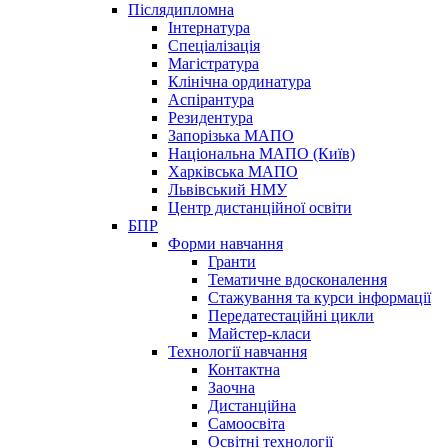
Післядипломна
Інтернатура
Спеціалізація
Магістратура
Клінічна ординатура
Аспірантура
Резидентура
Запорізька МАПО
Національна МАПО (Київ)
Харківська МАПО
Львівський НМУ
Центр дистанційної освіти
БПР
Форми навчання
Гранти
Тематичне вдосконалення
Стажування та курси інформації
Передатестаційні цикли
Майстер-класи
Технології навчання
Контактна
Заочна
Дистанційна
Самоосвіта
Освітні технології