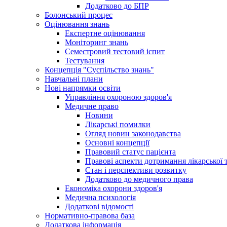
Додатково до БПР
Болонський процес
Оцінювання знань
Експертне оцінювання
Моніторинг знань
Семестровий тестовий іспит
Тестування
Концепція "Суспільство знань"
Навчальні плани
Нові напрямки освіти
Управління охороною здоров'я
Медичне право
Новини
Лікарські помилки
Огляд новин законодавства
Основні концепції
Правовий статус пацієнта
Правові аспекти дотримання лікарської 
Стан і перспективи розвитку
Додатково до медичного права
Економіка охорони здоров'я
Медична психологія
Додаткові відомості
Нормативно-правова база
Додаткова інформація