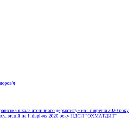
доров'я
їнська школа атопічного дерматиту» на І півріччя 2020 року
онсультацій на І півріччя 2020 року НДСЛ "ОХМАТДИТ"