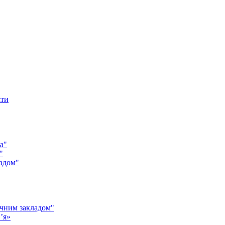
кти
а"
"
адом"
чним закладом"
’я»