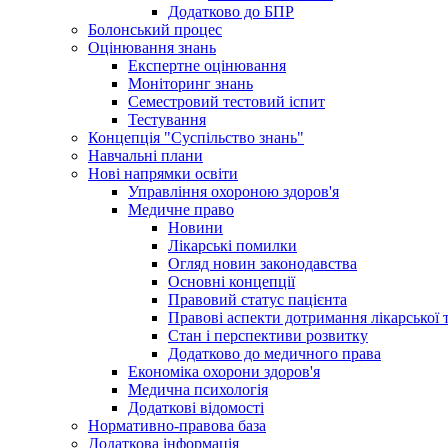
Додатково до БПР
Болонський процес
Оцінювання знань
Експертне оцінювання
Моніторинг знань
Семестровий тестовий іспит
Тестування
Концепція "Суспільство знань"
Навчальні плани
Нові напрямки освіти
Управління охороною здоров'я
Медичне право
Новини
Лікарські помилки
Огляд новин законодавства
Основні концепції
Правовий статус пацієнта
Правові аспекти дотримання лікарської 
Стан і перспективи розвитку
Додатково до медичного права
Економіка охорони здоров'я
Медична психологія
Додаткові відомості
Нормативно-правова база
Додаткова інформація