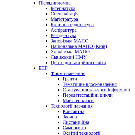
Післядипломна
Інтернатура
Спеціалізація
Магістратура
Клінічна ординатура
Аспірантура
Резидентура
Запорізька МАПО
Національна МАПО (Київ)
Харківська МАПО
Львівський НМУ
Центр дистанційної освіти
БПР
Форми навчання
Гранти
Тематичне вдосконалення
Стажування та курси інформації
Передатестаційні цикли
Майстер-класи
Технології навчання
Контактна
Заочна
Дистанційна
Самоосвіта
Освітні технології