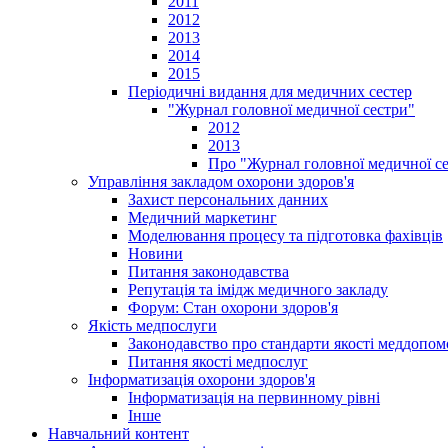
2011
2012
2013
2014
2015
Періодичні видання для медичних сестер
"Журнал головної медичної сестри"
2012
2013
Про "Журнал головної медичної с
Управління закладом охорони здоров'я
Захист персональних данних
Медичний маркетинг
Моделювання процесу та підготовка фахівців
Новини
Питання законодавства
Репутація та імідж медичного закладу
Форум: Стан охорони здоров'я
Якість медпослуги
Законодавство про стандарти якості меддопом
Питання якості медпослуг
Інформатизація охорони здоров'я
Інформатизація на первинному рівні
Інше
Навчальний контент