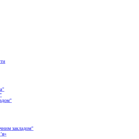
кти
а"
"
адом"
чним закладом"
’я»