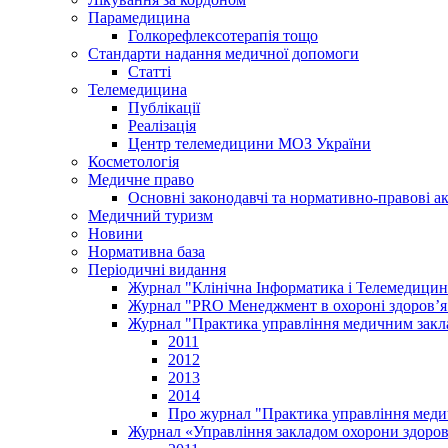
Парамедицина
Голкорефлексотерапія тощо
Стандарти надання медичної допомоги
Статті
Телемедицина
Публікації
Реалізація
Центр телемедицини МОЗ України
Косметологія
Медичне право
Основні законодавчі та нормативно-правові а
Медичний туризм
Новини
Нормативна база
Періодичні видання
Журнал "Клінічна Інформатика і Телемедицин
Журнал "PRO Менеджмент в охороні здоров’я
Журнал "Практика управління медичним закл
2011
2012
2013
2014
Про журнал "Практика управління меди
Журнал «Управління закладом охорони здоров