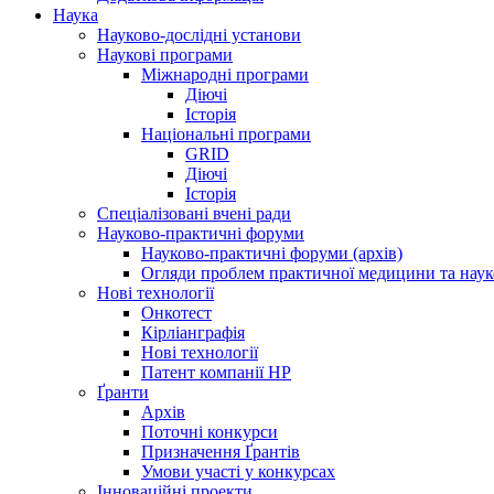
Наука
Науково-дослідні установи
Наукові програми
Міжнародні програми
Діючі
Історія
Національні програми
GRID
Діючі
Історія
Спеціалізовані вчені ради
Науково-практичні форуми
Науково-практичні форуми (архів)
Огляди проблем практичної медицини та нау
Нові технології
Онкотест
Кірліанграфія
Нові технології
Патент компанії HP
Ґранти
Архів
Поточні конкурси
Призначення Ґрантів
Умови участі у конкурсах
Інноваційні проекти