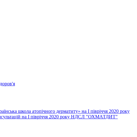
доров'я
їнська школа атопічного дерматиту» на І півріччя 2020 року
онсультацій на І півріччя 2020 року НДСЛ "ОХМАТДИТ"