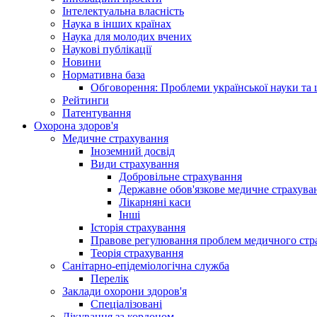
Інтелектуальна власність
Наука в інших країнах
Наука для молодих вчених
Наукові публікації
Новини
Нормативна база
Обговорення: Проблеми української науки та 
Рейтинги
Патентування
Охорона здоров'я
Медичне страхування
Іноземний досвід
Види страхування
Добровільне страхування
Державне обов'язкове медичне страхува
Лікарняні каси
Інші
Історія страхування
Правове регулювання проблем медичного стра
Теорія страхування
Санітарно-епідеміологічна служба
Перелік
Заклади охорони здоров'я
Спеціалізовані
Лікування за кордоном