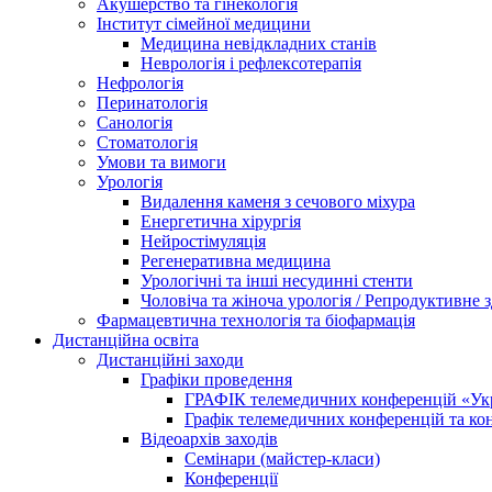
Акушерство та гінекологія
Інститут сімейної медицини
Медицина невідкладних станів
Неврологія і рефлексотерапія
Нефрологія
Перинатологія
Санологія
Стоматологія
Умови та вимоги
Урологія
Видалення каменя з сечового міхура
Енергетична хірургія
Нейростімуляція
Регенеративна медицина
Урологічні та інші несудинні стенти
Чоловіча та жіноча урологія / Репродуктивне з
Фармацевтична технологія та біофармація
Дистанційна освіта
Дистанційні заходи
Графіки проведення
ГРАФІК телемедичних конференцій «Укра
Графік телемедичних конференцій та к
Відеоархів заходів
Семінари (майстер-класи)
Конференції