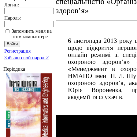
спеціальністю «Організ
Логин:
здоров’я»
Пароль:
Запомнить меня на
этом компьютере
6 листопада 2013 року в
щодо відкриття першог
Регистрация
онлайн режимі зі спеці
Забыли свой пароль?
охороною здоров’я» (
«Менеджмент в охорон
Періодика
НМАПО імені П. Л. Шупи
охороною здоров’я, а
Юрія Вороненка, про
академії та слухачів.