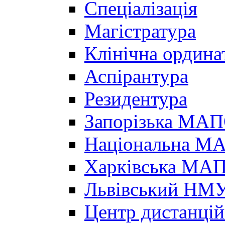
Спеціалізація
Магістратура
Клінічна ордина
Аспірантура
Резидентура
Запорізька МА
Національна МА
Харківська МА
Львівський НМ
Центр дистанцій