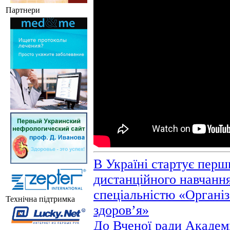
Партнери
В Україні стартує перш
дистанційного навчання
спеціальністю «Організ
Технічна підтримка
здоров’я»
До Вченої ради Академі