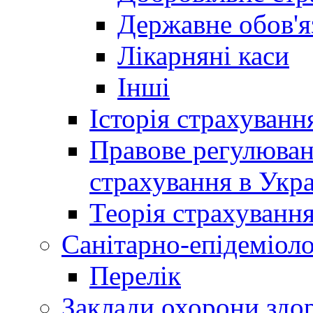
Державне обов'я
Лікарняні каси
Інші
Історія страхуванн
Правове регулюва
страхування в Укра
Теорія страхуванн
Санітарно-епідеміоло
Перелік
Заклади охорони здор