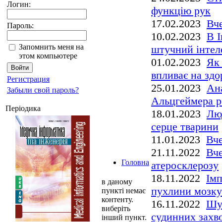
Логин:
функцію рук
17.02.2023
Вче
Пароль:
10.02.2023
В І
Запомнить меня на
штучний інтел
этом компьютере
01.02.2023
Як 
впливає на здор
Регистрация
25.01.2023
Ана
Забыли свой пароль?
Альцгеймера р
Періодика
18.01.2023
Лю
серце тварини
11.01.2023
Вче
21.11.2022
Вче
Головна
атеросклерозу
18.11.2022
Імп
в даному
пухлини мозку
пункті немає
контенту.
16.11.2022
Шум
виберіть
судинних захв
інший пункт.