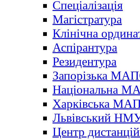
Спеціалізація
Магістратура
Клінічна ордина
Аспірантура
Резидентура
Запорізька МА
Національна МА
Харківська МА
Львівський НМ
Центр дистанцій