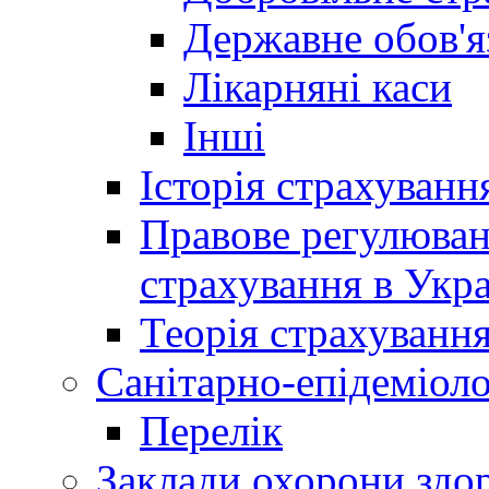
Державне обов'я
Лікарняні каси
Інші
Історія страхуванн
Правове регулюва
страхування в Укра
Теорія страхуванн
Санітарно-епідеміоло
Перелік
Заклади охорони здор