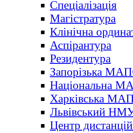
Спеціалізація
Магістратура
Клінічна ордина
Аспірантура
Резидентура
Запорізька МА
Національна МА
Харківська МА
Львівський НМ
Центр дистанцій