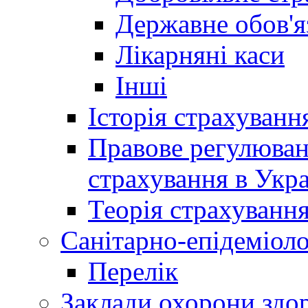
Державне обов'я
Лікарняні каси
Інші
Історія страхуванн
Правове регулюва
страхування в Укра
Теорія страхуванн
Санітарно-епідеміоло
Перелік
Заклади охорони здор