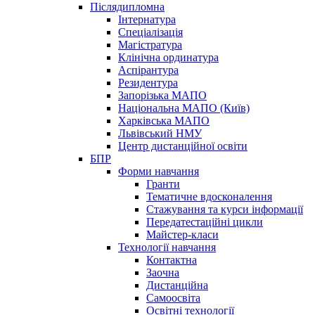
Післядипломна
Інтернатура
Спеціалізація
Магістратура
Клінічна ординатура
Аспірантура
Резидентура
Запорізька МАПО
Національна МАПО (Київ)
Харківська МАПО
Львівський НМУ
Центр дистанційної освіти
БПР
Форми навчання
Гранти
Тематичне вдосконалення
Стажування та курси інформації
Передатестаційні цикли
Майстер-класи
Технології навчання
Контактна
Заочна
Дистанційна
Самоосвіта
Освітні технології