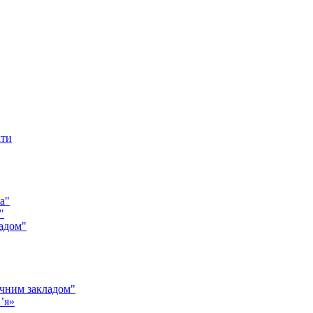
кти
а"
"
адом"
чним закладом"
’я»