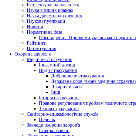
Інтелектуальна власність
Наука в інших країнах
Наука для молодих вчених
Наукові публікації
Новини
Нормативна база
Обговорення: Проблеми української науки та 
Рейтинги
Патентування
Охорона здоров'я
Медичне страхування
Іноземний досвід
Види страхування
Добровільне страхування
Державне обов'язкове медичне страхува
Лікарняні каси
Інші
Історія страхування
Правове регулювання проблем медичного стра
Теорія страхування
Санітарно-епідеміологічна служба
Перелік
Заклади охорони здоров'я
Спеціалізовані
Лікування за кордоном