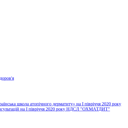
доров'я
їнська школа атопічного дерматиту» на І півріччя 2020 року
онсультацій на І півріччя 2020 року НДСЛ "ОХМАТДИТ"