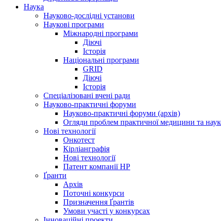
Наука
Науково-дослідні установи
Наукові програми
Міжнародні програми
Діючі
Історія
Національні програми
GRID
Діючі
Історія
Спеціалізовані вчені ради
Науково-практичні форуми
Науково-практичні форуми (архів)
Огляди проблем практичної медицини та нау
Нові технології
Онкотест
Кірліанграфія
Нові технології
Патент компанії HP
Ґранти
Архів
Поточні конкурси
Призначення Ґрантів
Умови участі у конкурсах
Інноваційні проекти