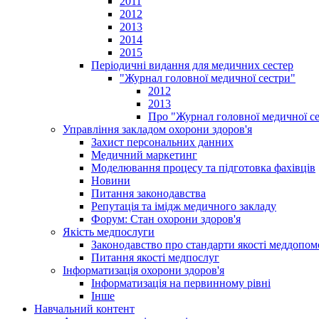
2011
2012
2013
2014
2015
Періодичні видання для медичних сестер
"Журнал головної медичної сестри"
2012
2013
Про "Журнал головної медичної с
Управління закладом охорони здоров'я
Захист персональних данних
Медичний маркетинг
Моделювання процесу та підготовка фахівців
Новини
Питання законодавства
Репутація та імідж медичного закладу
Форум: Стан охорони здоров'я
Якість медпослуги
Законодавство про стандарти якості меддопом
Питання якості медпослуг
Інформатизація охорони здоров'я
Інформатизація на первинному рівні
Інше
Навчальний контент