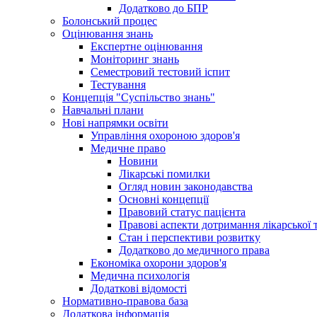
Додатково до БПР
Болонський процес
Оцінювання знань
Експертне оцінювання
Моніторинг знань
Семестровий тестовий іспит
Тестування
Концепція "Суспільство знань"
Навчальні плани
Нові напрямки освіти
Управління охороною здоров'я
Медичне право
Новини
Лікарські помилки
Огляд новин законодавства
Основні концепції
Правовий статус пацієнта
Правові аспекти дотримання лікарської 
Стан і перспективи розвитку
Додатково до медичного права
Економіка охорони здоров'я
Медична психологія
Додаткові відомості
Нормативно-правова база
Додаткова інформація