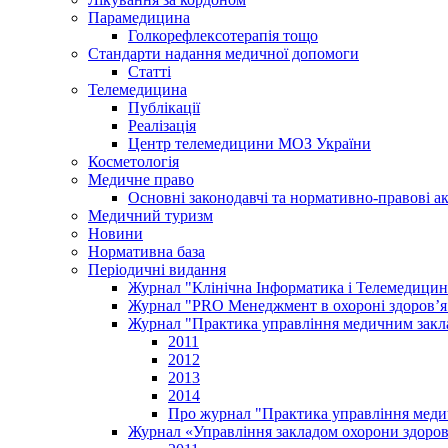
Парамедицина
Голкорефлексотерапія тощо
Стандарти надання медичної допомоги
Статті
Телемедицина
Публікації
Реалізація
Центр телемедицини МОЗ України
Косметологія
Медичне право
Основні законодавчі та нормативно-правові а
Медичний туризм
Новини
Нормативна база
Періодичні видання
Журнал "Клінічна Інформатика і Телемедицин
Журнал "PRO Менеджмент в охороні здоров’я
Журнал "Практика управління медичним закл
2011
2012
2013
2014
Про журнал "Практика управління меди
Журнал «Управління закладом охорони здоров