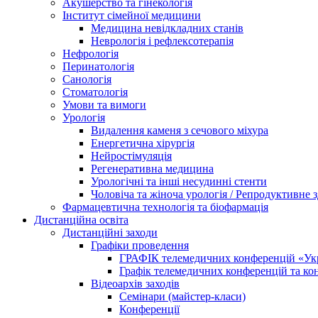
Акушерство та гінекологія
Інститут сімейної медицини
Медицина невідкладних станів
Неврологія і рефлексотерапія
Нефрологія
Перинатологія
Санологія
Стоматологія
Умови та вимоги
Урологія
Видалення каменя з сечового міхура
Енергетична хірургія
Нейростімуляція
Регенеративна медицина
Урологічні та інші несудинні стенти
Чоловіча та жіноча урологія / Репродуктивне з
Фармацевтична технологія та біофармація
Дистанційна освіта
Дистанційні заходи
Графіки проведення
ГРАФІК телемедичних конференцій «Укра
Графік телемедичних конференцій та к
Відеоархів заходів
Семінари (майстер-класи)
Конференції