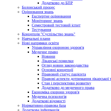
Додатково до БПР
Болонський процес
Оцінювання знань
Експертне оцінювання
Моніторинг знань
Семестровий тестовий іспит
Тестування
Концепція "Суспільство знань"
Навчальні плани
Нові напрямки освіти
Управління охороною здоров'я
Медичне право
Новини
Лікарські помилки
Огляд новин законодавства
Основні концепції
Правовий статус пацієнта
Правові аспекти дотримання лікарської 
Стан і перспективи розвитку
Додатково до медичного права
Економіка охорони здоров'я
Медична психологія
Додаткові відомості
Нормативно-правова база
Додаткова інформація