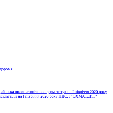
доров'я
їнська школа атопічного дерматиту» на І півріччя 2020 року
онсультацій на І півріччя 2020 року НДСЛ "ОХМАТДИТ"