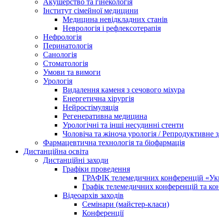
Акушерство та гінекологія
Інститут сімейної медицини
Медицина невідкладних станів
Неврологія і рефлексотерапія
Нефрологія
Перинатологія
Санологія
Стоматологія
Умови та вимоги
Урологія
Видалення каменя з сечового міхура
Енергетична хірургія
Нейростімуляція
Регенеративна медицина
Урологічні та інші несудинні стенти
Чоловіча та жіноча урологія / Репродуктивне з
Фармацевтична технологія та біофармація
Дистанційна освіта
Дистанційні заходи
Графіки проведення
ГРАФІК телемедичних конференцій «Укра
Графік телемедичних конференцій та к
Відеоархів заходів
Семінари (майстер-класи)
Конференції