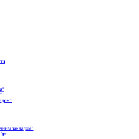
кти
а"
"
адом"
чним закладом"
’я»