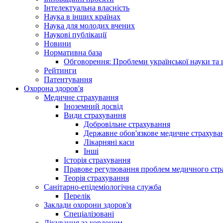
Інтелектуальна власність
Наука в інших країнах
Наука для молодих вчених
Наукові публікації
Новини
Нормативна база
Обговорення: Проблеми української науки та 
Рейтинги
Патентування
Охорона здоров'я
Медичне страхування
Іноземний досвід
Види страхування
Добровільне страхування
Державне обов'язкове медичне страхува
Лікарняні каси
Інші
Історія страхування
Правове регулювання проблем медичного стра
Теорія страхування
Санітарно-епідеміологічна служба
Перелік
Заклади охорони здоров'я
Спеціалізовані
Лікування за кордоном