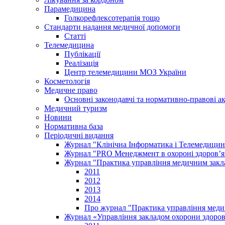
Парамедицина
Голкорефлексотерапія тощо
Стандарти надання медичної допомоги
Статті
Телемедицина
Публікації
Реалізація
Центр телемедицини МОЗ України
Косметологія
Медичне право
Основні законодавчі та нормативно-правові а
Медичний туризм
Новини
Нормативна база
Періодичні видання
Журнал "Клінічна Інформатика і Телемедицин
Журнал "PRO Менеджмент в охороні здоров’я
Журнал "Практика управління медичним закл
2011
2012
2013
2014
Про журнал "Практика управління меди
Журнал «Управління закладом охорони здоров