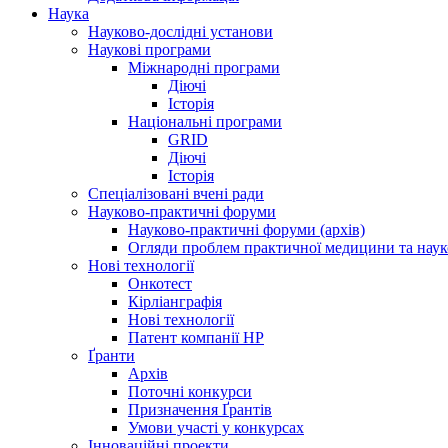
Наука
Науково-дослідні установи
Наукові програми
Міжнародні програми
Діючі
Історія
Національні програми
GRID
Діючі
Історія
Спеціалізовані вчені ради
Науково-практичні форуми
Науково-практичні форуми (архів)
Огляди проблем практичної медицини та нау
Нові технології
Онкотест
Кірліанграфія
Нові технології
Патент компанії HP
Ґранти
Архів
Поточні конкурси
Призначення Ґрантів
Умови участі у конкурсах
Інноваційні проекти