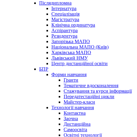
Післядипломна
Інтернатура
Спеціалізація
Магістратура
Клінічна ординатура
Аспірантура
Резидентура
Запорізька МАПО
Національна МАПО (Київ)
Харківська МАПО
Львівський НМУ
Центр дистанційної освіти
БПР
Форми навчання
Гранти
Тематичне вдосконалення
Стажування та курси інформації
Передатестаційні цикли
Майстер-класи
Технології навчання
Контактна
Заочна
Дистанційна
Самоосвіта
Освітні технології