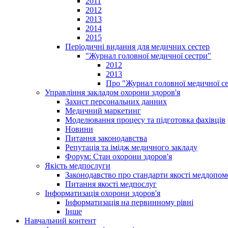
2011
2012
2013
2014
2015
Періодичні видання для медичних сестер
"Журнал головної медичної сестри"
2012
2013
Про "Журнал головної медичної с
Управління закладом охорони здоров'я
Захист персональних данних
Медичний маркетинг
Моделювання процесу та підготовка фахівців
Новини
Питання законодавства
Репутація та імідж медичного закладу
Форум: Стан охорони здоров'я
Якість медпослуги
Законодавство про стандарти якості меддопом
Питання якості медпослуг
Інформатизація охорони здоров'я
Інформатизація на первинному рівні
Інше
Навчальний контент