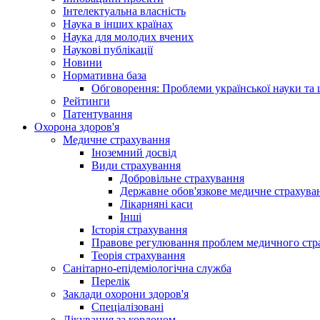
Інтелектуальна власність
Наука в інших країнах
Наука для молодих вчених
Наукові публікації
Новини
Нормативна база
Обговорення: Проблеми української науки та 
Рейтинги
Патентування
Охорона здоров'я
Медичне страхування
Іноземний досвід
Види страхування
Добровільне страхування
Державне обов'язкове медичне страхува
Лікарняні каси
Інші
Історія страхування
Правове регулювання проблем медичного стра
Теорія страхування
Санітарно-епідеміологічна служба
Перелік
Заклади охорони здоров'я
Спеціалізовані
Лікування за кордоном