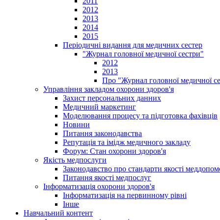
2011
2012
2013
2014
2015
Періодичні видання для медичних сестер
"Журнал головної медичної сестри"
2012
2013
Про "Журнал головної медичної с
Управління закладом охорони здоров'я
Захист персональних данних
Медичний маркетинг
Моделювання процесу та підготовка фахівців
Новини
Питання законодавства
Репутація та імідж медичного закладу
Форум: Стан охорони здоров'я
Якість медпослуги
Законодавство про стандарти якості меддопом
Питання якості медпослуг
Інформатизація охорони здоров'я
Інформатизація на первинному рівні
Інше
Навчальний контент