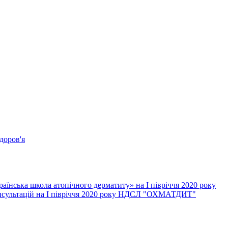
доров'я
їнська школа атопічного дерматиту» на І півріччя 2020 року
онсультацій на І півріччя 2020 року НДСЛ "ОХМАТДИТ"