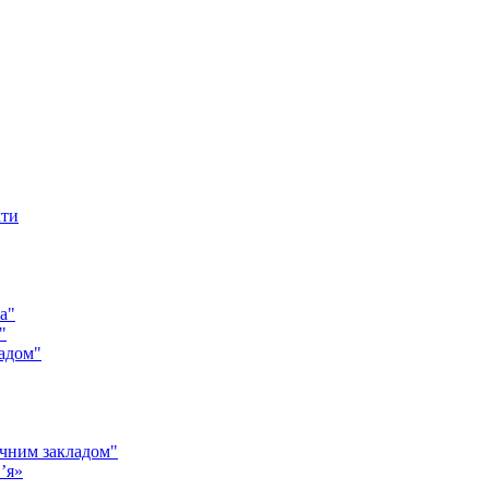
кти
а"
"
адом"
чним закладом"
’я»