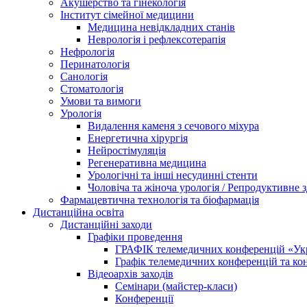
Акушерство та гінекологія
Інститут сімейної медицини
Медицина невідкладних станів
Неврологія і рефлексотерапія
Нефрологія
Перинатологія
Санологія
Стоматологія
Умови та вимоги
Урологія
Видалення каменя з сечового міхура
Енергетична хірургія
Нейростімуляція
Регенеративна медицина
Урологічні та інші несудинні стенти
Чоловіча та жіноча урологія / Репродуктивне з
Фармацевтична технологія та біофармація
Дистанційна освіта
Дистанційні заходи
Графіки проведення
ГРАФІК телемедичних конференцій «Укра
Графік телемедичних конференцій та к
Відеоархів заходів
Семінари (майстер-класи)
Конференції