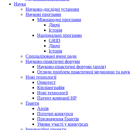
Наука
Науково-дослідні установи
Наукові програми
Міжнародні програми
Діючі
Історія
Національні програми
GRID
Діючі
Історія
Спеціалізовані вчені ради
Науково-практичні форуми
Науково-практичні форуми (архів)
Огляди проблем практичної медицини та нау
Нові технології
Онкотест
Кірліанграфія
Нові технології
Патент компанії HP
Ґранти
Архів
Поточні конкурси
Призначення Ґрантів
Умови участі у конкурсах
Інноваційні проекти