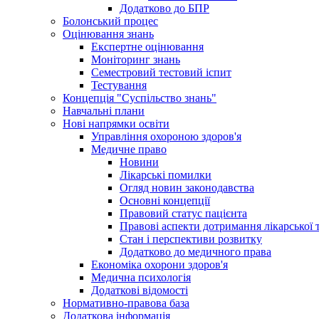
Додатково до БПР
Болонський процес
Оцінювання знань
Експертне оцінювання
Моніторинг знань
Семестровий тестовий іспит
Тестування
Концепція "Суспільство знань"
Навчальні плани
Нові напрямки освіти
Управління охороною здоров'я
Медичне право
Новини
Лікарські помилки
Огляд новин законодавства
Основні концепції
Правовий статус пацієнта
Правові аспекти дотримання лікарської 
Стан і перспективи розвитку
Додатково до медичного права
Економіка охорони здоров'я
Медична психологія
Додаткові відомості
Нормативно-правова база
Додаткова інформація