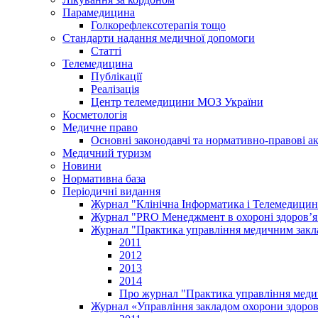
Парамедицина
Голкорефлексотерапія тощо
Стандарти надання медичної допомоги
Статті
Телемедицина
Публікації
Реалізація
Центр телемедицини МОЗ України
Косметологія
Медичне право
Основні законодавчі та нормативно-правові а
Медичний туризм
Новини
Нормативна база
Періодичні видання
Журнал "Клінічна Інформатика і Телемедицин
Журнал "PRO Менеджмент в охороні здоров’я
Журнал "Практика управління медичним закл
2011
2012
2013
2014
Про журнал "Практика управління меди
Журнал «Управління закладом охорони здоров