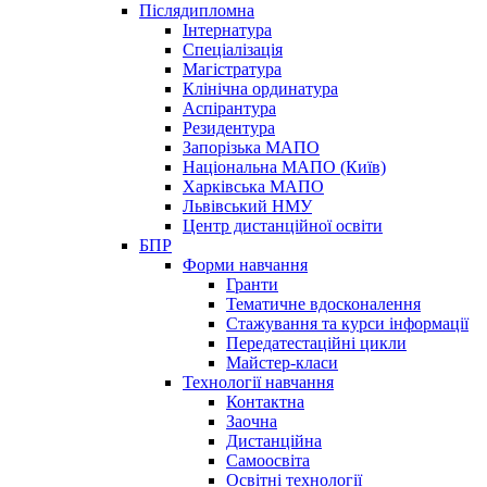
Післядипломна
Інтернатура
Спеціалізація
Магістратура
Клінічна ординатура
Аспірантура
Резидентура
Запорізька МАПО
Національна МАПО (Київ)
Харківська МАПО
Львівський НМУ
Центр дистанційної освіти
БПР
Форми навчання
Гранти
Тематичне вдосконалення
Стажування та курси інформації
Передатестаційні цикли
Майстер-класи
Технології навчання
Контактна
Заочна
Дистанційна
Самоосвіта
Освітні технології