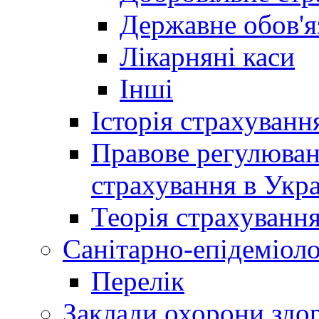
Державне обов'я
Лікарняні каси
Інші
Історія страхуванн
Правове регулюва
страхування в Укра
Теорія страхуванн
Санітарно-епідеміоло
Перелік
Заклади охорони здор