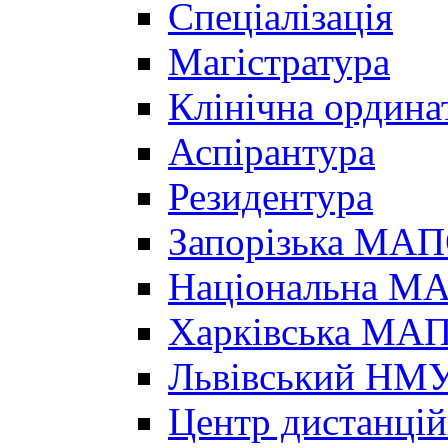
Спеціалізація
Магістратура
Клінічна ордина
Аспірантура
Резидентура
Запорізька МА
Національна МА
Харківська МА
Львівський НМ
Центр дистанцій