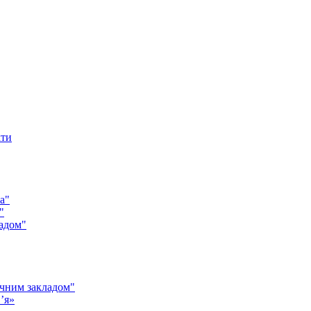
кти
а"
"
адом"
чним закладом"
’я»