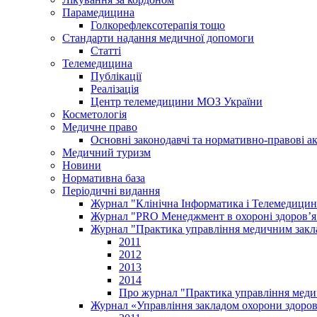
Парамедицина
Голкорефлексотерапія тощо
Стандарти надання медичної допомоги
Статті
Телемедицина
Публікації
Реалізація
Центр телемедицини МОЗ України
Косметологія
Медичне право
Основні законодавчі та нормативно-правові а
Медичний туризм
Новини
Нормативна база
Періодичні видання
Журнал "Клінічна Інформатика і Телемедицин
Журнал "PRO Менеджмент в охороні здоров’я
Журнал "Практика управління медичним закл
2011
2012
2013
2014
Про журнал "Практика управління меди
Журнал «Управління закладом охорони здоров