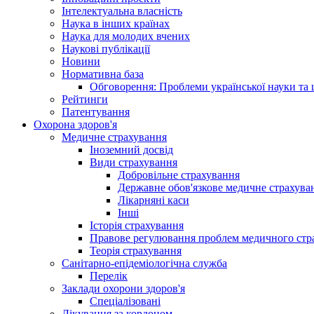
Інтелектуальна власність
Наука в інших країнах
Наука для молодих вчених
Наукові публікації
Новини
Нормативна база
Обговорення: Проблеми української науки та 
Рейтинги
Патентування
Охорона здоров'я
Медичне страхування
Іноземний досвід
Види страхування
Добровільне страхування
Державне обов'язкове медичне страхува
Лікарняні каси
Інші
Історія страхування
Правове регулювання проблем медичного стра
Теорія страхування
Санітарно-епідеміологічна служба
Перелік
Заклади охорони здоров'я
Спеціалізовані
Лікування за кордоном