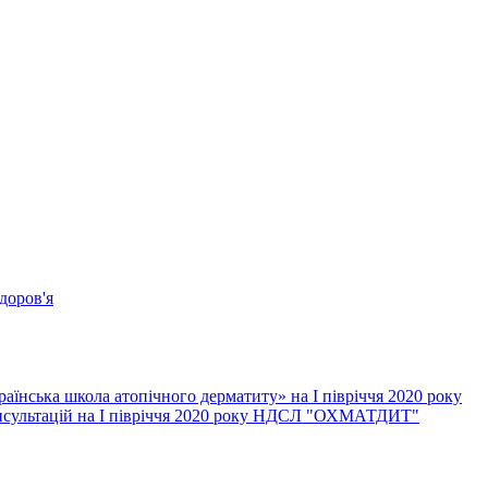
доров'я
їнська школа атопічного дерматиту» на І півріччя 2020 року
онсультацій на І півріччя 2020 року НДСЛ "ОХМАТДИТ"