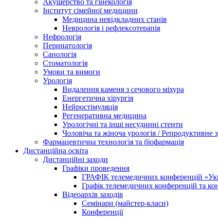
Акушерство та гінекологія
Інститут сімейної медицини
Медицина невідкладних станів
Неврологія і рефлексотерапія
Нефрологія
Перинатологія
Санологія
Стоматологія
Умови та вимоги
Урологія
Видалення каменя з сечового міхура
Енергетична хірургія
Нейростімуляція
Регенеративна медицина
Урологічні та інші несудинні стенти
Чоловіча та жіноча урологія / Репродуктивне з
Фармацевтична технологія та біофармація
Дистанційна освіта
Дистанційні заходи
Графіки проведення
ГРАФІК телемедичних конференцій «Укра
Графік телемедичних конференцій та к
Відеоархів заходів
Семінари (майстер-класи)
Конференції