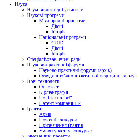
Наука
Науково-дослідні установи
Наукові програми
Міжнародні програми
Діючі
Історія
Національні програми
GRID
Діючі
Історія
Спеціалізовані вчені ради
Науково-практичні форуми
Науково-практичні форуми (архів)
Огляди проблем практичної медицини та нау
Нові технології
Онкотест
Кірліанграфія
Нові технології
Патент компанії HP
Ґранти
Архів
Поточні конкурси
Призначення Ґрантів
Умови участі у конкурсах
Інноваційні проекти