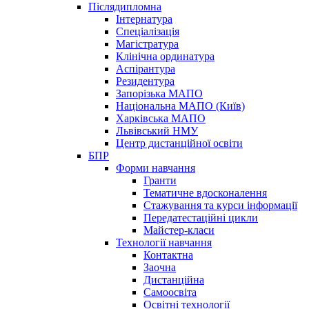
Післядипломна
Інтернатура
Спеціалізація
Магістратура
Клінічна ординатура
Аспірантура
Резидентура
Запорізька МАПО
Національна МАПО (Київ)
Харківська МАПО
Львівський НМУ
Центр дистанційної освіти
БПР
Форми навчання
Гранти
Тематичне вдосконалення
Стажування та курси інформації
Передатестаційні цикли
Майстер-класи
Технології навчання
Контактна
Заочна
Дистанційна
Самоосвіта
Освітні технології