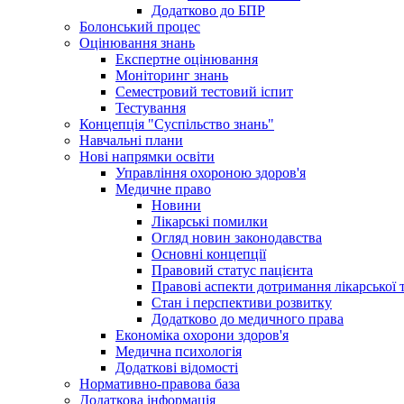
Додатково до БПР
Болонський процес
Оцінювання знань
Експертне оцінювання
Моніторинг знань
Семестровий тестовий іспит
Тестування
Концепція "Суспільство знань"
Навчальні плани
Нові напрямки освіти
Управління охороною здоров'я
Медичне право
Новини
Лікарські помилки
Огляд новин законодавства
Основні концепції
Правовий статус пацієнта
Правові аспекти дотримання лікарської 
Стан і перспективи розвитку
Додатково до медичного права
Економіка охорони здоров'я
Медична психологія
Додаткові відомості
Нормативно-правова база
Додаткова інформація