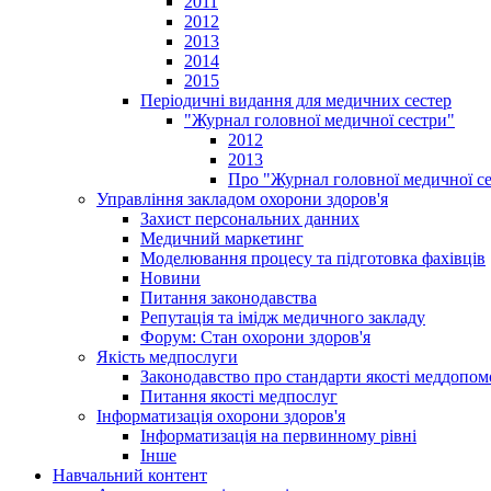
2011
2012
2013
2014
2015
Періодичні видання для медичних сестер
"Журнал головної медичної сестри"
2012
2013
Про "Журнал головної медичної с
Управління закладом охорони здоров'я
Захист персональних данних
Медичний маркетинг
Моделювання процесу та підготовка фахівців
Новини
Питання законодавства
Репутація та імідж медичного закладу
Форум: Стан охорони здоров'я
Якість медпослуги
Законодавство про стандарти якості меддопом
Питання якості медпослуг
Інформатизація охорони здоров'я
Інформатизація на первинному рівні
Інше
Навчальний контент