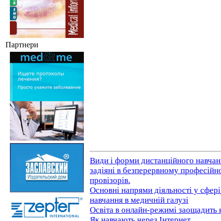
Партнери
Види і форми дистанційного навчан
задіяні в безперервному професійно
провізорів.
Основні напрями діяльності у сфер
навчання в медичній галузі
Освіта в онлайн-режимі заощадить
Як навчають через Інтернет