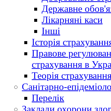
Державне обов'я
Лікарняні каси
Інші
Історія страхуванн
Правове регулюва
страхування в Укра
Теорія страхуванн
Санітарно-епідеміоло
Перелік
Заклади охорони здор