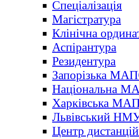
Спеціалізація
Магістратура
Клінічна ордина
Аспірантура
Резидентура
Запорізька МА
Національна МА
Харківська МА
Львівський НМ
Центр дистанцій