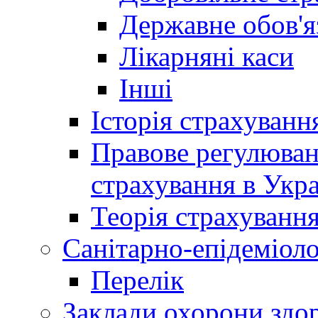
Державне обов'я
Лікарняні каси
Інші
Історія страхуванн
Правове регулюва
страхування в Укра
Теорія страхуванн
Санітарно-епідеміоло
Перелік
Заклади охорони здор