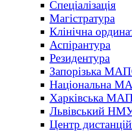
Спеціалізація
Магістратура
Клінічна ордина
Аспірантура
Резидентура
Запорізька МА
Національна МА
Харківська МА
Львівський НМ
Центр дистанцій