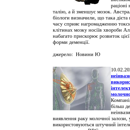
раціоні
талію, а й зменшує мозок. Австрал
біологи визначили, що така дієта
часу сприяє нагромадженню токси
клітинах мозку носіїв хвороби А
набагато прискорює розвиток ціє
форми деменції.
джерело: Новини Ю
10.02.20
неінваз
викори
інтелек
молочно
Компанія
більш д
неінвази
виявлення раку молочної залози, 
використовуються штучний інтел