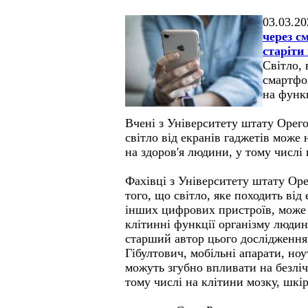
03.03.20
через с
старіти
Світло, 
смартфо
на функ
Вчені з Університету штату Орег
світло від екранів гаджетів може
на здоров'я людини, у тому числі
Фахівці з Університету штату Ор
того, що світло, яке походить від
інших цифрових пристроїв, може
клітинні функції організму людин
старший автор цього дослідження
Гібултович, мобільні апарати, ноу
можуть згубно впливати на безліч 
тому числі на клітини мозку, шкі