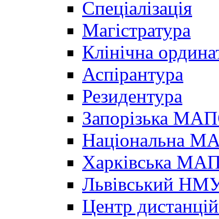
Спеціалізація
Магістратура
Клінічна ордина
Аспірантура
Резидентура
Запорізька МА
Національна МА
Харківська МА
Львівський НМ
Центр дистанцій