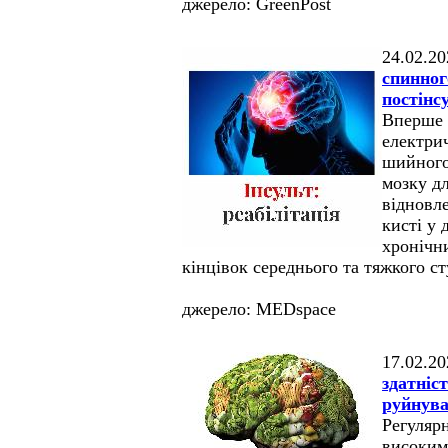
джерело: GreenPost
24.02.20
спинног
постінс
Вперше 
електри
шийного
мозку д
відновл
кисті у 
хронічн
кінцівок середнього та тяжкого ст
джерело: MEDspace
17.02.20
здатніс
руйнува
Регуляр
високим