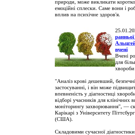
природи, може викликати короткоч
емоційні сплески. Саме вони і р
вплив на психічне здоров'я.
25.01.20
ранньої
Альцгей
вчені
Вчені ро
для біль
хвороби
"Аналіз крові дешевший, безпечн
застосуванні, і він може підвищи
впевненість у діагностиці хвороб
відборі учасників для клінічних 
моніторингу захворювання", — с
Карікарі з Університету Піттсбур
(США).
Складовими сучасної діагностики