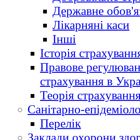
Державне обов'я
Лікарняні каси
Інші
Історія страхуванн
Правове регулюва
страхування в Укра
Теорія страхуванн
Санітарно-епідеміоло
Перелік
Заклади охорони здор