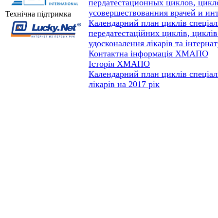
пердатестационных циклов, цикл
усовершествованния врачей и инт
Технічна підтримка
Календарний план циклів спеціалі
передатестаційних циклів, циклі
удосконалення лікарів та інтернат
Контактна інформація ХМАПО
Історія ХМАПО
Календарний план циклів спеціалі
лікарів на 2017 рік
Відвідувачів на сайті: всього - 6136794, сьогодні - 437