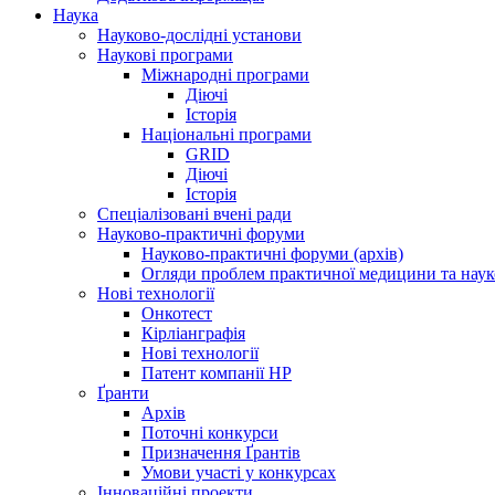
Наука
Науково-дослідні установи
Наукові програми
Міжнародні програми
Діючі
Історія
Національні програми
GRID
Діючі
Історія
Спеціалізовані вчені ради
Науково-практичні форуми
Науково-практичні форуми (архів)
Огляди проблем практичної медицини та нау
Нові технології
Онкотест
Кірліанграфія
Нові технології
Патент компанії HP
Ґранти
Архів
Поточні конкурси
Призначення Ґрантів
Умови участі у конкурсах
Інноваційні проекти