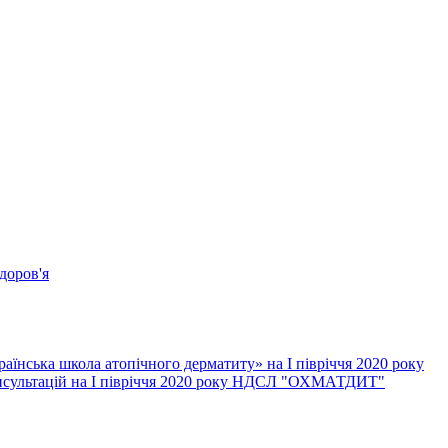
доров'я
їнська школа атопічного дерматиту» на І півріччя 2020 року
онсультацій на І півріччя 2020 року НДСЛ "ОХМАТДИТ"