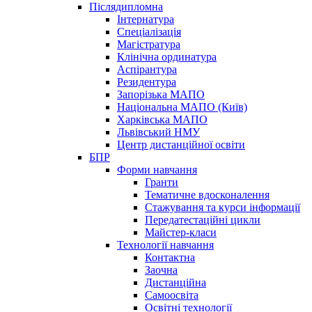
Післядипломна
Інтернатура
Спеціалізація
Магістратура
Клінічна ординатура
Аспірантура
Резидентура
Запорізька МАПО
Національна МАПО (Київ)
Харківська МАПО
Львівський НМУ
Центр дистанційної освіти
БПР
Форми навчання
Гранти
Тематичне вдосконалення
Стажування та курси інформації
Передатестаційні цикли
Майстер-класи
Технології навчання
Контактна
Заочна
Дистанційна
Самоосвіта
Освітні технології