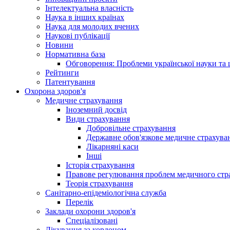
Інтелектуальна власність
Наука в інших країнах
Наука для молодих вчених
Наукові публікації
Новини
Нормативна база
Обговорення: Проблеми української науки та 
Рейтинги
Патентування
Охорона здоров'я
Медичне страхування
Іноземний досвід
Види страхування
Добровільне страхування
Державне обов'язкове медичне страхува
Лікарняні каси
Інші
Історія страхування
Правове регулювання проблем медичного стра
Теорія страхування
Санітарно-епідеміологічна служба
Перелік
Заклади охорони здоров'я
Спеціалізовані
Лікування за кордоном