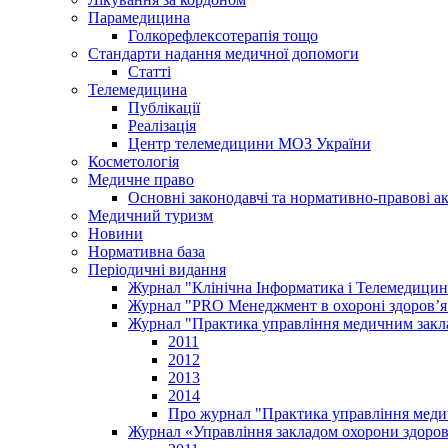
Парамедицина
Голкорефлексотерапія тощо
Стандарти надання медичної допомоги
Статті
Телемедицина
Публікації
Реалізація
Центр телемедицини МОЗ України
Косметологія
Медичне право
Основні законодавчі та нормативно-правові а
Медичний туризм
Новини
Нормативна база
Періодичні видання
Журнал "Клінічна Інформатика і Телемедицин
Журнал "PRO Менеджмент в охороні здоров’я
Журнал "Практика управління медичним закл
2011
2012
2013
2014
Про журнал "Практика управління меди
Журнал «Управління закладом охорони здоров