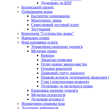
Додатково до БПР
Болонський процес
Оцінювання знань
Експертне оцінювання
Моніторинг знань
Семестровий тестовий іспит
Тестування
Концепція "Суспільство знань"
Навчальні плани
Нові напрямки освіти
Управління охороною здоров'я
Медичне право
Новини
Лікарські помилки
Огляд новин законодавства
Основні концепції
Правовий статус пацієнта
Правові аспекти дотримання лікарської 
Стан і перспективи розвитку
Додатково до медичного права
Економіка охорони здоров'я
Медична психологія
Додаткові відомості
Нормативно-правова база
Додаткова інформація