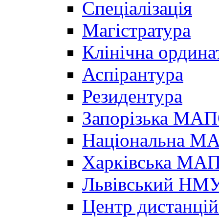
Спеціалізація
Магістратура
Клінічна ордина
Аспірантура
Резидентура
Запорізька МА
Національна МА
Харківська МА
Львівський НМ
Центр дистанцій