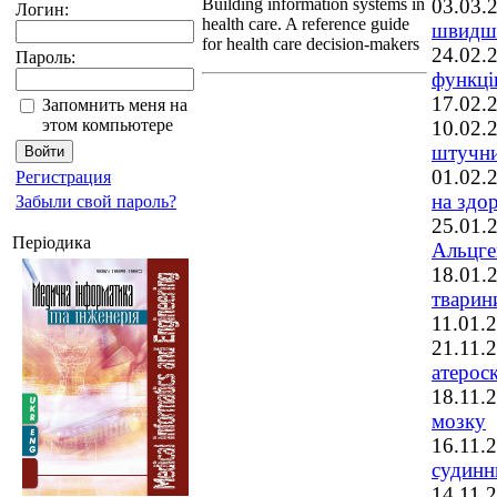
03.03
Building information systems in
Логин:
health care. A reference guide
швидш
for health care decision-makers
24.02
Пароль:
функці
17.02
Запомнить меня на
этом компьютере
10.02
штучни
01.02
Регистрация
на здор
Забыли свой пароль?
25.01
Періодика
Альцге
18.01
тварин
11.01
21.11
атерос
18.11
мозку
16.11
судинн
14.11