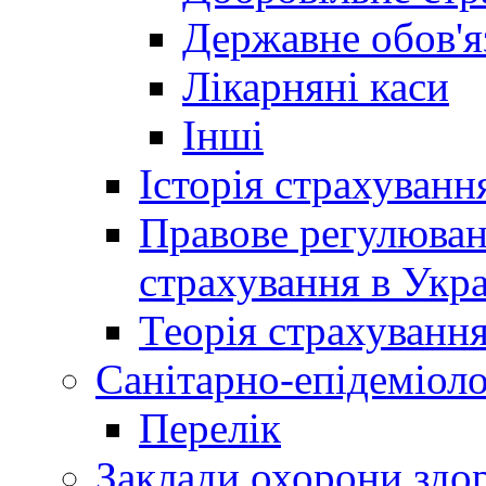
Державне обов'я
Лікарняні каси
Інші
Історія страхуванн
Правове регулюва
страхування в Укра
Теорія страхуванн
Санітарно-епідеміоло
Перелік
Заклади охорони здор