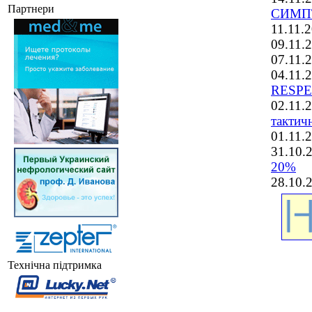
Партнери
СИМП
11.11.
09.11
07.11
04.11
RESPE
02.11
тактич
01.11
31.10
20%
28.10
Технічна підтримка