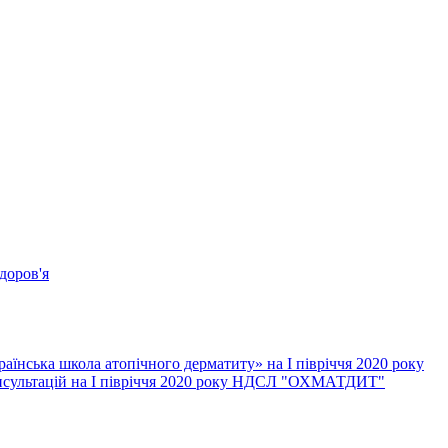
доров'я
їнська школа атопічного дерматиту» на І півріччя 2020 року
онсультацій на І півріччя 2020 року НДСЛ "ОХМАТДИТ"