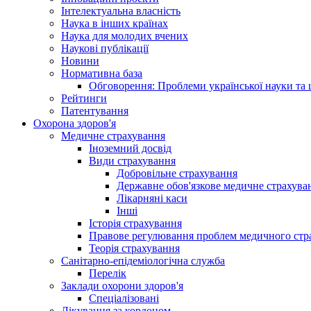
Інтелектуальна власність
Наука в інших країнах
Наука для молодих вчених
Наукові публікації
Новини
Нормативна база
Обговорення: Проблеми української науки та 
Рейтинги
Патентування
Охорона здоров'я
Медичне страхування
Іноземний досвід
Види страхування
Добровільне страхування
Державне обов'язкове медичне страхува
Лікарняні каси
Інші
Історія страхування
Правове регулювання проблем медичного стра
Теорія страхування
Санітарно-епідеміологічна служба
Перелік
Заклади охорони здоров'я
Спеціалізовані
Лікування за кордоном