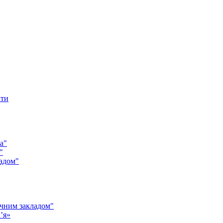
кти
а"
"
адом"
чним закладом"
’я»