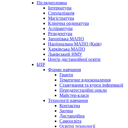
Післядипломна
Інтернатура
Спеціалізація
Магістратура
Клінічна ординатура
Аспірантура
Резидентура
Запорізька МАПО
Національна МАПО (Київ)
Харківська МАПО
Львівський НМУ
Центр дистанційної освіти
БПР
Форми навчання
Гранти
Тематичне вдосконалення
Стажування та курси інформації
Передатестаційні цикли
Майстер-класи
Технології навчання
Контактна
Заочна
Дистанційна
Самоосвіта
Освітні технології