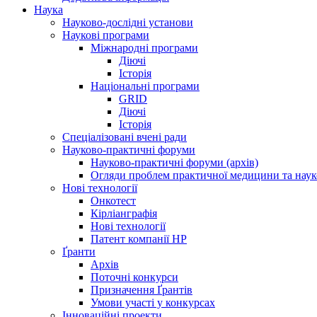
Наука
Науково-дослідні установи
Наукові програми
Міжнародні програми
Діючі
Історія
Національні програми
GRID
Діючі
Історія
Спеціалізовані вчені ради
Науково-практичні форуми
Науково-практичні форуми (архів)
Огляди проблем практичної медицини та нау
Нові технології
Онкотест
Кірліанграфія
Нові технології
Патент компанії HP
Ґранти
Архів
Поточні конкурси
Призначення Ґрантів
Умови участі у конкурсах
Інноваційні проекти