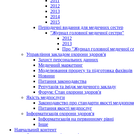
2011
2012
2013
2014
2015
Періодичні видання для медичних сестер
"Журнал головної медичної сестри"
2012
2013
Про "Журнал головної медичної с
Управління закладом охорони здоров'я
Захист персональних данних
Медичний маркетинг
Моделювання процесу та підготовка фахівців
Новини
Питання законодавства
Репутація та імідж медичного закладу
Форум: Стан охорони здоров'я
Якість медпослуги
Законодавство про стандарти якості меддопом
Питання якості медпослуг
Інформатизація охорони здоров'я
Інформатизація на первинному рівні
Інше
Навчальний контент