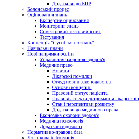
Додатково до БПР
Болонський процес
Оцінювання знань
Експертне оцінювання
Моніторинг знань
Семестровий тестовий іспит
Тестування
Концепція "Суспільство знань"
Навчальні плани
Нові напрямки освіти
Управління охороною здоров'я
Медичне право
Новини
Лікарські помилки
Огляд новин законодавства
Основні концепції
Правовий статус пацієнта
Правові аспекти дотримання лікарської 
Стан і перспективи розвитку
Додатково до медичного права
Економіка охорони здоров'я
Медична психологія
Додаткові відомості
Нормативно-правова база
Додаткова інформація