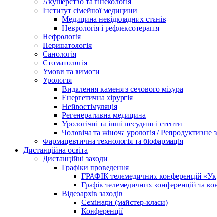
Акушерство та гінекологія
Інститут сімейної медицини
Медицина невідкладних станів
Неврологія і рефлексотерапія
Нефрологія
Перинатологія
Санологія
Стоматологія
Умови та вимоги
Урологія
Видалення каменя з сечового міхура
Енергетична хірургія
Нейростімуляція
Регенеративна медицина
Урологічні та інші несудинні стенти
Чоловіча та жіноча урологія / Репродуктивне з
Фармацевтична технологія та біофармація
Дистанційна освіта
Дистанційні заходи
Графіки проведення
ГРАФІК телемедичних конференцій «Укра
Графік телемедичних конференцій та к
Відеоархів заходів
Семінари (майстер-класи)
Конференції