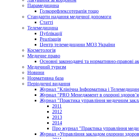
Парамедицина
Голкорефлексотерапія тощо
Стандарти надання медичної допомоги
Статті
Телемедицина
Публікації
Реалізація
Центр телемедицини МОЗ України
Косметологія
Медичне право
Основні законодавчі та нормативно-правові а
Медичний туризм
Новини
Нормативна база
Періодичні видання
Журнал "Клінічна Інформатика і Телемедицин
Журнал "PRO Менеджмент в охороні здоров’я
Журнал "Практика управління медичним закл
2011
2012
2013
2014
Про журнал "Практика управління меди
Журнал «Управління закладом охорони здоров