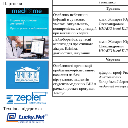
і генетики
Партнери
Травень
Особливо-небезпечні
інфекції в сучасних
к.м.н. Жигарев Ю
умовах. Актуальність,
Олександрович
поширеність, алгоритм дій
НМАПО імені П.Л
при виявленні хворих
Лайм-бореліоз: сучасні
к.м.н. Жигарев Ю
аспекти для практичного
Олександрович
лікаря. Клініка,
НМАПО імені П.Л
діагностика, лікування
Червень
Особливості організації
проблемно-орієнтованого
д.фар.н., проф. Р
навчання на базі
Анатолійович
віртуальних пацієнтів
Запорізький дер
студентів медичних ВНЗ в
медичний універ
рамках проекта програми
Темпус
Технічна підтримка