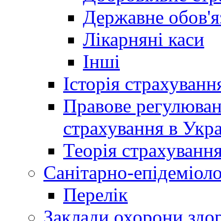
Державне обов'я
Лікарняні каси
Інші
Історія страхуванн
Правове регулюва
страхування в Укра
Теорія страхуванн
Санітарно-епідеміоло
Перелік
Заклади охорони здор