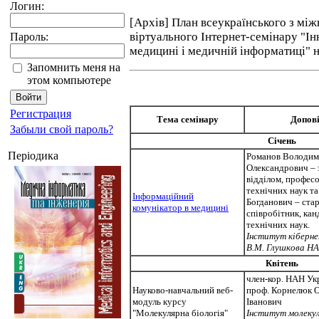
Логин:
[Архів] План всеукраїнського з м
віртуального Інтернет-семінару "Ін
Пароль:
медицині і медичній інформатиці" на
Запомнить меня на
этом компьютере
Регистрация
Тема семінару
Допов
Забыли свой пароль?
Січень
Періодика
Романов Володи
Олександрович –
відділом, професо
технічних наук та
Інформаційний
Богданович – ста
комунікатор в медицині
співробітник, кан
технічних наук.
Інститут кіберне
В.М. Глушкова Н
Квітень
член-кор. НАН Укра
Науково-навчальний веб-
проф. Корнелюк 
модуль курсу
Іванович
"Молекулярна біологія"
Інститут молекул