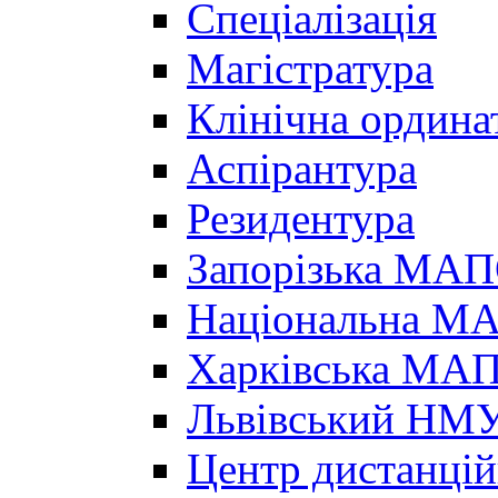
Спеціалізація
Магістратура
Клінічна ордина
Аспірантура
Резидентура
Запорізька МА
Національна МА
Харківська МА
Львівський НМ
Центр дистанцій