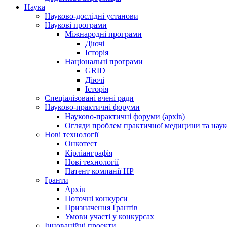
Наука
Науково-дослідні установи
Наукові програми
Міжнародні програми
Діючі
Історія
Національні програми
GRID
Діючі
Історія
Спеціалізовані вчені ради
Науково-практичні форуми
Науково-практичні форуми (архів)
Огляди проблем практичної медицини та нау
Нові технології
Онкотест
Кірліанграфія
Нові технології
Патент компанії HP
Ґранти
Архів
Поточні конкурси
Призначення Ґрантів
Умови участі у конкурсах
Інноваційні проекти