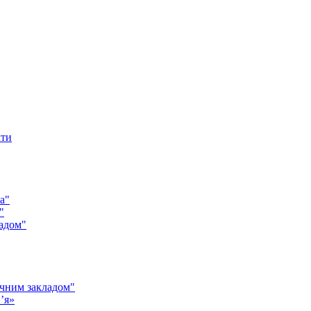
кти
а"
"
адом"
чним закладом"
’я»