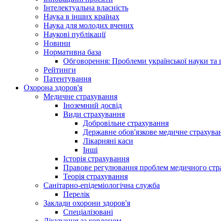
Інтелектуальна власність
Наука в інших країнах
Наука для молодих вчених
Наукові публікації
Новини
Нормативна база
Обговорення: Проблеми української науки та 
Рейтинги
Патентування
Охорона здоров'я
Медичне страхування
Іноземний досвід
Види страхування
Добровільне страхування
Державне обов'язкове медичне страхува
Лікарняні каси
Інші
Історія страхування
Правове регулювання проблем медичного стра
Теорія страхування
Санітарно-епідеміологічна служба
Перелік
Заклади охорони здоров'я
Спеціалізовані
Лікування за кордоном