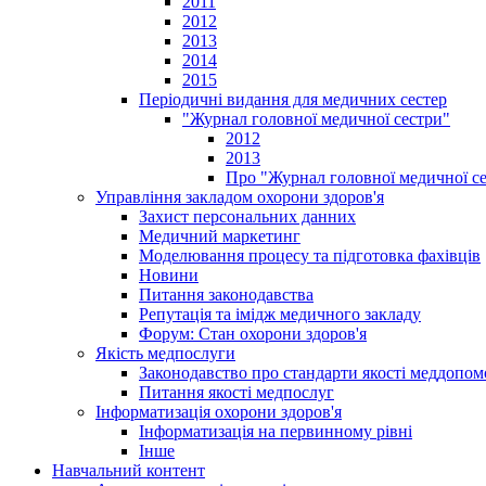
2011
2012
2013
2014
2015
Періодичні видання для медичних сестер
"Журнал головної медичної сестри"
2012
2013
Про "Журнал головної медичної с
Управління закладом охорони здоров'я
Захист персональних данних
Медичний маркетинг
Моделювання процесу та підготовка фахівців
Новини
Питання законодавства
Репутація та імідж медичного закладу
Форум: Стан охорони здоров'я
Якість медпослуги
Законодавство про стандарти якості меддопом
Питання якості медпослуг
Інформатизація охорони здоров'я
Інформатизація на первинному рівні
Інше
Навчальний контент