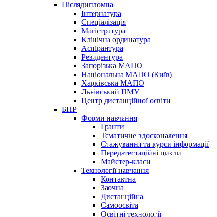
Післядипломна
Інтернатура
Спеціалізація
Магістратура
Клінічна ординатура
Аспірантура
Резидентура
Запорізька МАПО
Національна МАПО (Київ)
Харківська МАПО
Львівський НМУ
Центр дистанційної освіти
БПР
Форми навчання
Гранти
Тематичне вдосконалення
Стажування та курси інформації
Передатестаційні цикли
Майстер-класи
Технології навчання
Контактна
Заочна
Дистанційна
Самоосвіта
Освітні технології