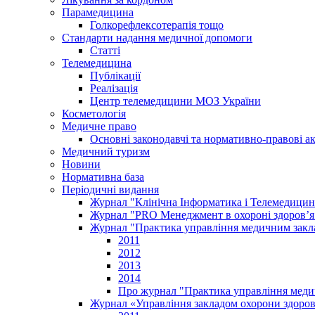
Парамедицина
Голкорефлексотерапія тощо
Стандарти надання медичної допомоги
Статті
Телемедицина
Публікації
Реалізація
Центр телемедицини МОЗ України
Косметологія
Медичне право
Основні законодавчі та нормативно-правові а
Медичний туризм
Новини
Нормативна база
Періодичні видання
Журнал "Клінічна Інформатика і Телемедицин
Журнал "PRO Менеджмент в охороні здоров’я
Журнал "Практика управління медичним закл
2011
2012
2013
2014
Про журнал "Практика управління меди
Журнал «Управління закладом охорони здоров