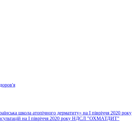
доров'я
їнська школа атопічного дерматиту» на І півріччя 2020 року
онсультацій на І півріччя 2020 року НДСЛ "ОХМАТДИТ"