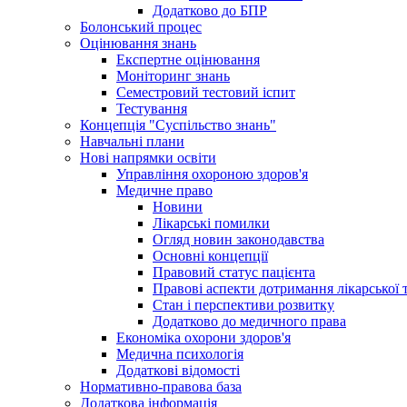
Додатково до БПР
Болонський процес
Оцінювання знань
Експертне оцінювання
Моніторинг знань
Семестровий тестовий іспит
Тестування
Концепція "Суспільство знань"
Навчальні плани
Нові напрямки освіти
Управління охороною здоров'я
Медичне право
Новини
Лікарські помилки
Огляд новин законодавства
Основні концепції
Правовий статус пацієнта
Правові аспекти дотримання лікарської 
Стан і перспективи розвитку
Додатково до медичного права
Економіка охорони здоров'я
Медична психологія
Додаткові відомості
Нормативно-правова база
Додаткова інформація