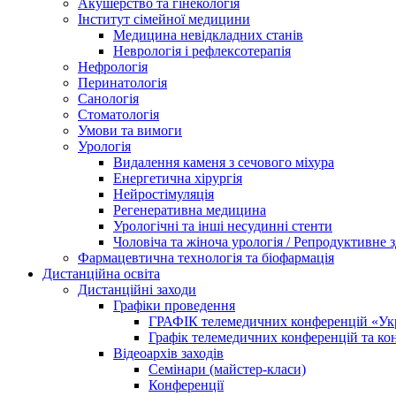
Акушерство та гінекологія
Інститут сімейної медицини
Медицина невідкладних станів
Неврологія і рефлексотерапія
Нефрологія
Перинатологія
Санологія
Стоматологія
Умови та вимоги
Урологія
Видалення каменя з сечового міхура
Енергетична хірургія
Нейростімуляція
Регенеративна медицина
Урологічні та інші несудинні стенти
Чоловіча та жіноча урологія / Репродуктивне з
Фармацевтична технологія та біофармація
Дистанційна освіта
Дистанційні заходи
Графіки проведення
ГРАФІК телемедичних конференцій «Укра
Графік телемедичних конференцій та к
Відеоархів заходів
Семінари (майстер-класи)
Конференції