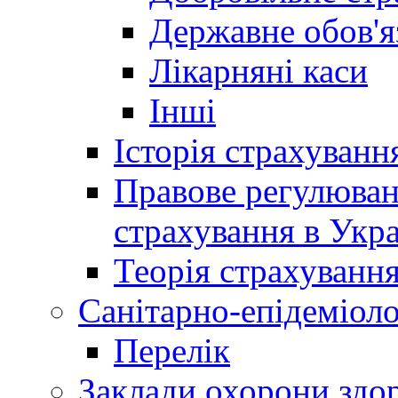
Державне обов'я
Лікарняні каси
Інші
Історія страхуванн
Правове регулюва
страхування в Укра
Теорія страхуванн
Санітарно-епідеміоло
Перелік
Заклади охорони здор