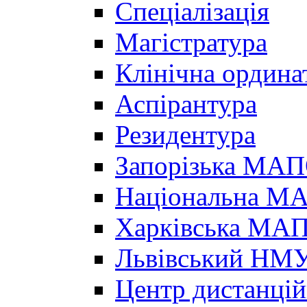
Спеціалізація
Магістратура
Клінічна ордина
Аспірантура
Резидентура
Запорізька МА
Національна МА
Харківська МА
Львівський НМ
Центр дистанцій