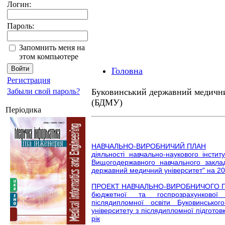
Логин:
Пароль:
Запомнить меня на
этом компьютере
Головна
Регистрация
Забыли свой пароль?
Буковинський державний медични
(БДМУ)
Періодика
НАВЧАЛЬНО-ВИРОБНИЧИЙ ПЛАН
діяльності навчально-наукового інстит
Вищогодержавного навчального закла
державний медичний університет" на 20
ПРОЕКТ НАВЧАЛЬНО-ВИРОБНИЧОГО 
бюджетної та госпрозрахункової 
післядипломної освіти Буковинсько
університету з післядипломної підготовк
рік