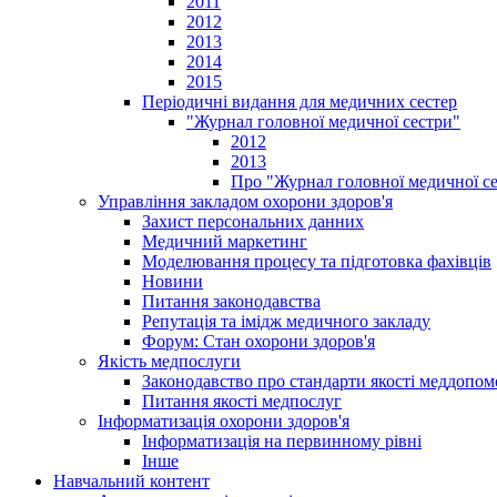
2011
2012
2013
2014
2015
Періодичні видання для медичних сестер
"Журнал головної медичної сестри"
2012
2013
Про "Журнал головної медичної с
Управління закладом охорони здоров'я
Захист персональних данних
Медичний маркетинг
Моделювання процесу та підготовка фахівців
Новини
Питання законодавства
Репутація та імідж медичного закладу
Форум: Стан охорони здоров'я
Якість медпослуги
Законодавство про стандарти якості меддопом
Питання якості медпослуг
Інформатизація охорони здоров'я
Інформатизація на первинному рівні
Інше
Навчальний контент