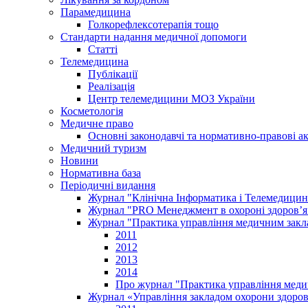
Парамедицина
Голкорефлексотерапія тощо
Стандарти надання медичної допомоги
Статті
Телемедицина
Публікації
Реалізація
Центр телемедицини МОЗ України
Косметологія
Медичне право
Основні законодавчі та нормативно-правові а
Медичний туризм
Новини
Нормативна база
Періодичні видання
Журнал "Клінічна Інформатика і Телемедицин
Журнал "PRO Менеджмент в охороні здоров’я
Журнал "Практика управління медичним закл
2011
2012
2013
2014
Про журнал "Практика управління меди
Журнал «Управління закладом охорони здоров