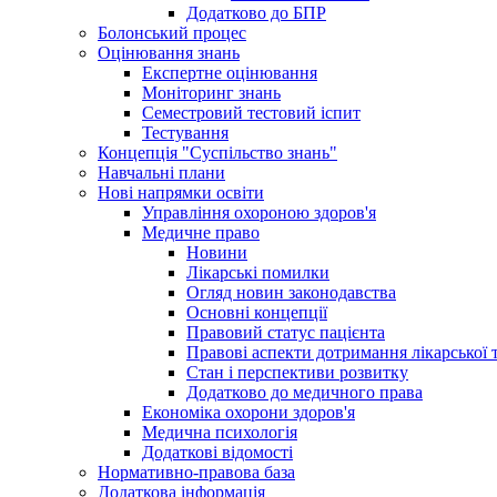
Додатково до БПР
Болонський процес
Оцінювання знань
Експертне оцінювання
Моніторинг знань
Семестровий тестовий іспит
Тестування
Концепція "Суспільство знань"
Навчальні плани
Нові напрямки освіти
Управління охороною здоров'я
Медичне право
Новини
Лікарські помилки
Огляд новин законодавства
Основні концепції
Правовий статус пацієнта
Правові аспекти дотримання лікарської 
Стан і перспективи розвитку
Додатково до медичного права
Економіка охорони здоров'я
Медична психологія
Додаткові відомості
Нормативно-правова база
Додаткова інформація