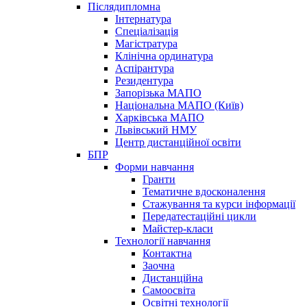
Післядипломна
Інтернатура
Спеціалізація
Магістратура
Клінічна ординатура
Аспірантура
Резидентура
Запорізька МАПО
Національна МАПО (Київ)
Харківська МАПО
Львівський НМУ
Центр дистанційної освіти
БПР
Форми навчання
Гранти
Тематичне вдосконалення
Стажування та курси інформації
Передатестаційні цикли
Майстер-класи
Технології навчання
Контактна
Заочна
Дистанційна
Самоосвіта
Освітні технології