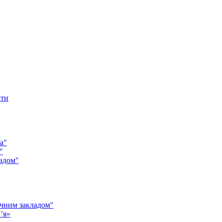
кти
а"
"
адом"
чним закладом"
’я»