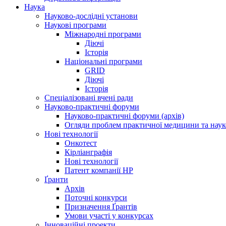
Наука
Науково-дослідні установи
Наукові програми
Міжнародні програми
Діючі
Історія
Національні програми
GRID
Діючі
Історія
Спеціалізовані вчені ради
Науково-практичні форуми
Науково-практичні форуми (архів)
Огляди проблем практичної медицини та нау
Нові технології
Онкотест
Кірліанграфія
Нові технології
Патент компанії HP
Ґранти
Архів
Поточні конкурси
Призначення Ґрантів
Умови участі у конкурсах
Інноваційні проекти