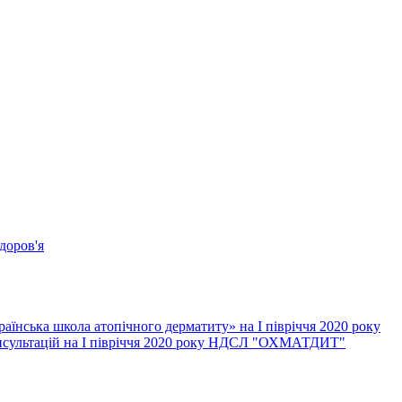
доров'я
їнська школа атопічного дерматиту» на І півріччя 2020 року
онсультацій на І півріччя 2020 року НДСЛ "ОХМАТДИТ"