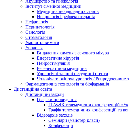
Акушерство та гінекологія
Інститут сімейної медицини
Медицина невідкладних станів
Неврологія і рефлексотерапія
Нефрологія
Перинатологія
Санологія
Стоматологія
Умови та вимоги
Урологія
Видалення каменя з сечового міхура
Енергетична хірургія
Нейростімуляція
Регенеративна медицина
Урологічні та інші несудинні стенти
Чоловіча та жіноча урологія / Репродуктивне з
Фармацевтична технологія та біофармація
Дистанційна освіта
Дистанційні заходи
Графіки проведення
ГРАФІК телемедичних конференцій «Укра
Графік телемедичних конференцій та к
Відеоархів заходів
Семінари (майстер-класи)
Конференції