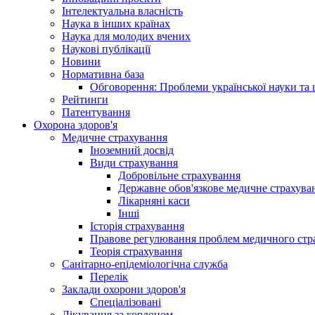
Інтелектуальна власність
Наука в інших країнах
Наука для молодих вчених
Наукові публікації
Новини
Нормативна база
Обговорення: Проблеми української науки та 
Рейтинги
Патентування
Охорона здоров'я
Медичне страхування
Іноземний досвід
Види страхування
Добровільне страхування
Державне обов'язкове медичне страхува
Лікарняні каси
Інші
Історія страхування
Правове регулювання проблем медичного стра
Теорія страхування
Санітарно-епідеміологічна служба
Перелік
Заклади охорони здоров'я
Спеціалізовані
Лікування за кордоном