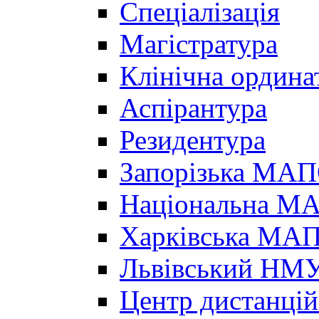
Спеціалізація
Магістратура
Клінічна ордина
Аспірантура
Резидентура
Запорізька МА
Національна МА
Харківська МА
Львівський НМ
Центр дистанцій