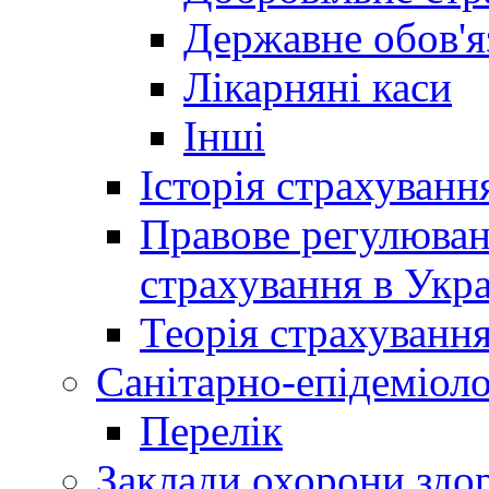
Державне обов'я
Лікарняні каси
Інші
Історія страхуванн
Правове регулюва
страхування в Укра
Теорія страхуванн
Санітарно-епідеміоло
Перелік
Заклади охорони здор