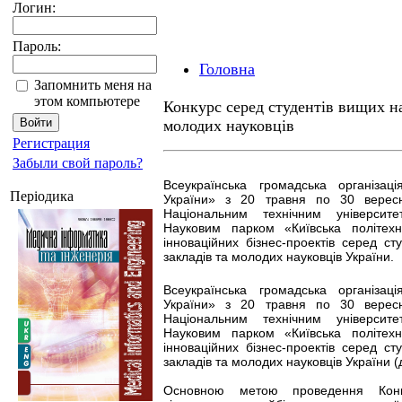
Логин:
Пароль:
Головна
Запомнить меня на
этом компьютере
Конкурс серед студентів вищих на
молодих науковців
Регистрация
Забыли свой пароль?
Всеукраїнська громадська організаці
Періодика
України» з 20 травня по 30 верес
Національним технічним університ
Науковим парком «Київська політехні
інноваційних бізнес-проектів серед с
закладів та молодих науковців України.
Всеукраїнська громадська організаці
України» з 20 травня по 30 верес
Національним технічним університ
Науковим парком «Київська політехні
інноваційних бізнес-проектів серед с
закладів та молодих науковців України (д
Основною метою проведення Кон