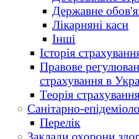
Державне обов'я
Лікарняні каси
Інші
Історія страхуванн
Правове регулюва
страхування в Укра
Теорія страхуванн
Санітарно-епідеміоло
Перелік
Заклади охорони здор