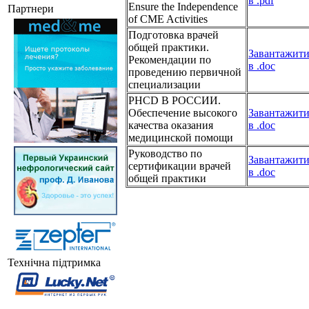
в .pdf
Ensure the Independence
Партнери
of CME Activities
Подготовка врачей
общей практики.
Завантажит
Рекомендации по
в .doc
проведению первичной
специализации
PHCD В РОССИИ.
Обеспечение высокого
Завантажит
качества оказания
в .doc
медицинской помощи
Руководство по
Завантажит
сертификации врачей
в .doc
общей практики
Технічна підтримка