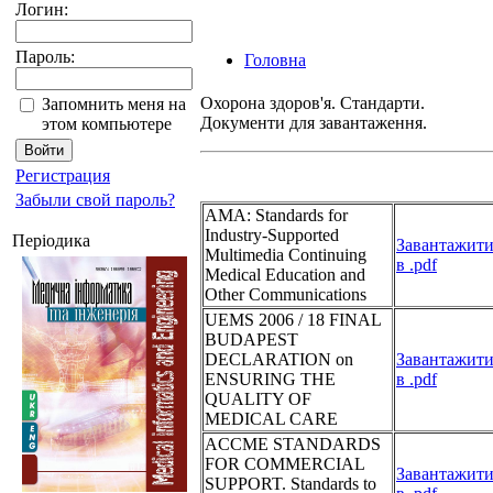
Логин:
Пароль:
Головна
Охорона здоров'я. Стандарти.
Запомнить меня на
Документи для завантаження.
этом компьютере
Регистрация
Забыли свой пароль?
AMA: Standards for
Industry-Supported
Періодика
Завантажит
Multimedia Continuing
в .pdf
Medical Education and
Other Communications
UEMS 2006 / 18 FINAL
BUDAPEST
DECLARATION on
Завантажит
ENSURING THE
в .pdf
QUALITY OF
MEDICAL CARE
ACCME STANDARDS
FOR COMMERCIAL
Завантажит
SUPPORT. Standards to