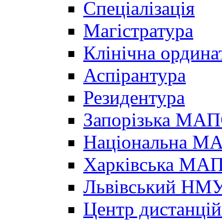
Спеціалізація
Магістратура
Клінічна ордина
Аспірантура
Резидентура
Запорізька МА
Національна МА
Харківська МА
Львівський НМ
Центр дистанцій