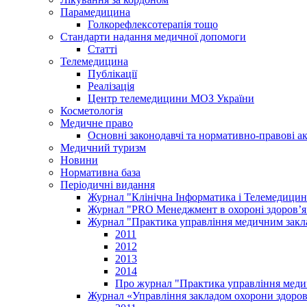
Парамедицина
Голкорефлексотерапія тощо
Стандарти надання медичної допомоги
Статті
Телемедицина
Публікації
Реалізація
Центр телемедицини МОЗ України
Косметологія
Медичне право
Основні законодавчі та нормативно-правові а
Медичний туризм
Новини
Нормативна база
Періодичні видання
Журнал "Клінічна Інформатика і Телемедицин
Журнал "PRO Менеджмент в охороні здоров’я
Журнал "Практика управління медичним закл
2011
2012
2013
2014
Про журнал "Практика управління меди
Журнал «Управління закладом охорони здоров