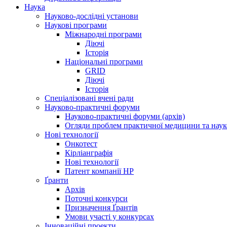
Наука
Науково-дослідні установи
Наукові програми
Міжнародні програми
Діючі
Історія
Національні програми
GRID
Діючі
Історія
Спеціалізовані вчені ради
Науково-практичні форуми
Науково-практичні форуми (архів)
Огляди проблем практичної медицини та нау
Нові технології
Онкотест
Кірліанграфія
Нові технології
Патент компанії HP
Ґранти
Архів
Поточні конкурси
Призначення Ґрантів
Умови участі у конкурсах
Інноваційні проекти