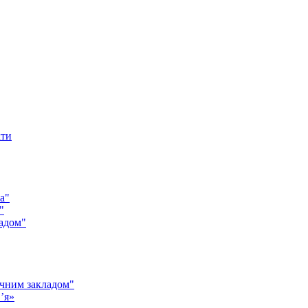
кти
а"
"
адом"
чним закладом"
’я»