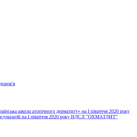
доров'я
їнська школа атопічного дерматиту» на І півріччя 2020 року
онсультацій на І півріччя 2020 року НДСЛ "ОХМАТДИТ"