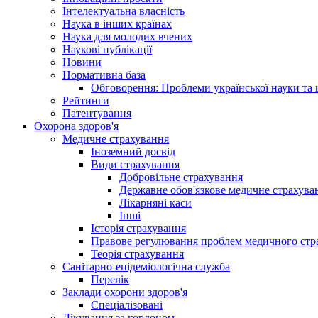
Інтелектуальна власність
Наука в інших країнах
Наука для молодих вчених
Наукові публікації
Новини
Нормативна база
Обговорення: Проблеми української науки та 
Рейтинги
Патентування
Охорона здоров'я
Медичне страхування
Іноземний досвід
Види страхування
Добровільне страхування
Державне обов'язкове медичне страхува
Лікарняні каси
Інші
Історія страхування
Правове регулювання проблем медичного стра
Теорія страхування
Санітарно-епідеміологічна служба
Перелік
Заклади охорони здоров'я
Спеціалізовані
Лікування за кордоном