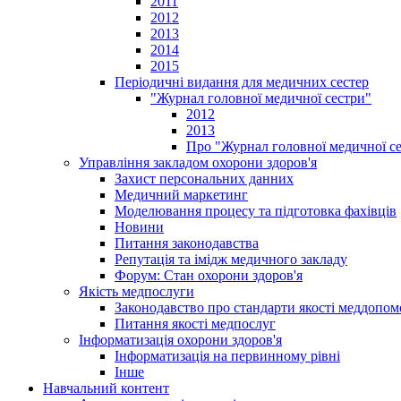
2011
2012
2013
2014
2015
Періодичні видання для медичних сестер
"Журнал головної медичної сестри"
2012
2013
Про "Журнал головної медичної с
Управління закладом охорони здоров'я
Захист персональних данних
Медичний маркетинг
Моделювання процесу та підготовка фахівців
Новини
Питання законодавства
Репутація та імідж медичного закладу
Форум: Стан охорони здоров'я
Якість медпослуги
Законодавство про стандарти якості меддопом
Питання якості медпослуг
Інформатизація охорони здоров'я
Інформатизація на первинному рівні
Інше
Навчальний контент