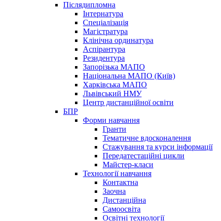
Післядипломна
Інтернатура
Спеціалізація
Магістратура
Клінічна ординатура
Аспірантура
Резидентура
Запорізька МАПО
Національна МАПО (Київ)
Харківська МАПО
Львівський НМУ
Центр дистанційної освіти
БПР
Форми навчання
Гранти
Тематичне вдосконалення
Стажування та курси інформації
Передатестаційні цикли
Майстер-класи
Технології навчання
Контактна
Заочна
Дистанційна
Самоосвіта
Освітні технології