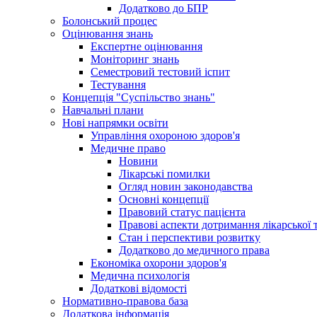
Додатково до БПР
Болонський процес
Оцінювання знань
Експертне оцінювання
Моніторинг знань
Семестровий тестовий іспит
Тестування
Концепція "Суспільство знань"
Навчальні плани
Нові напрямки освіти
Управління охороною здоров'я
Медичне право
Новини
Лікарські помилки
Огляд новин законодавства
Основні концепції
Правовий статус пацієнта
Правові аспекти дотримання лікарської 
Стан і перспективи розвитку
Додатково до медичного права
Економіка охорони здоров'я
Медична психологія
Додаткові відомості
Нормативно-правова база
Додаткова інформація