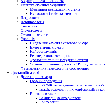
Акушерство та гінекологія
Інститут сімейної медицини
Медицина невідкладних станів
Неврологія і рефлексотерапія
Нефрологія
Перинатологія
Санологія
Стоматологія
Умови та вимоги
Урологія
Видалення каменя з сечового міхура
Енергетична хірургія
Нейростімуляція
Регенеративна медицина
Урологічні та інші несудинні стенти
Чоловіча та жіноча урологія / Репродуктивне з
Фармацевтична технологія та біофармація
Дистанційна освіта
Дистанційні заходи
Графіки проведення
ГРАФІК телемедичних конференцій «Укра
Графік телемедичних конференцій та к
Відеоархів заходів
Семінари (майстер-класи)
Конференції