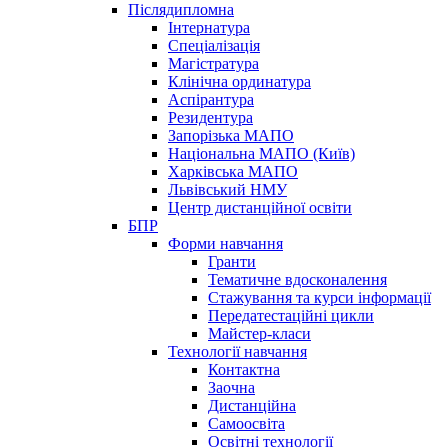
Післядипломна
Інтернатура
Спеціалізація
Магістратура
Клінічна ординатура
Аспірантура
Резидентура
Запорізька МАПО
Національна МАПО (Київ)
Харківська МАПО
Львівський НМУ
Центр дистанційної освіти
БПР
Форми навчання
Гранти
Тематичне вдосконалення
Стажування та курси інформації
Передатестаційні цикли
Майстер-класи
Технології навчання
Контактна
Заочна
Дистанційна
Самоосвіта
Освітні технології