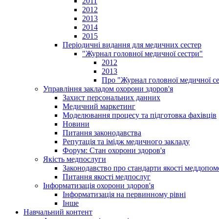
2011
2012
2013
2014
2015
Періодичні видання для медичних сестер
"Журнал головної медичної сестри"
2012
2013
Про "Журнал головної медичної с
Управління закладом охорони здоров'я
Захист персональних данних
Медичний маркетинг
Моделювання процесу та підготовка фахівців
Новини
Питання законодавства
Репутація та імідж медичного закладу
Форум: Стан охорони здоров'я
Якість медпослуги
Законодавство про стандарти якості меддопом
Питання якості медпослуг
Інформатизація охорони здоров'я
Інформатизація на первинному рівні
Інше
Навчальний контент