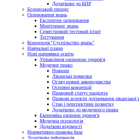
Додатково до БПР
Болонський процес
Оцінювання знань
Експертне оцінювання
Моніторинг знань
Семестровий тестовий іспит
Тестування
Концепція "Суспільство знань"
Навчальні плани
Нові напрямки освіти
Управління охороною здоров'я
Медичне право
Новини
Лікарські помилки
Огляд новин законодавства
Основні концепції
Правовий статус пацієнта
Правові аспекти дотримання лікарської 
Стан і перспективи розвитку
Додатково до медичного права
Економіка охорони здоров'я
Медична психологія
Додаткові відомості
Нормативно-правова база
Додаткова інформація