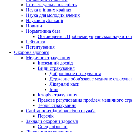
Інтелектуальна власність
Наука в інших країнах
Наука для молодих вчених
Наукові публікації
Новини
Нормативна база
Обговорення: Проблеми української науки та 
Рейтинги
Патентування
Охорона здоров'я
Медичне страхування
Іноземний досвід
Види страхування
Добровільне страхування
Державне обов'язкове медичне страхува
Лікарняні каси
Інші
Історія страхування
Правове регулювання проблем медичного стра
Теорія страхування
Санітарно-епідеміологічна служба
Перелік
Заклади охорони здоров'я
Спеціалізовані
Лікування за кордоном