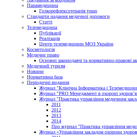
Парамедицина
Голкорефлексотерапія тощо
Стандарти надання медичної допомоги
Статті
Телемедицина
Публікації
Реалізація
Центр телемедицини МОЗ України
Косметологія
Медичне право
Основні законодавчі та нормативно-правові а
Медичний туризм
Новини
Нормативна база
Періодичні видання
Журнал "Клінічна Інформатика і Телемедицин
Журнал "PRO Менеджмент в охороні здоров’я
Журнал "Практика управління медичним закл
2011
2012
2013
2014
Про журнал "Практика управління меди
Журнал «Управління закладом охорони здоров