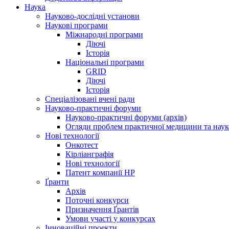
Наука
Науково-дослідні установи
Наукові програми
Міжнародні програми
Діючі
Історія
Національні програми
GRID
Діючі
Історія
Спеціалізовані вчені ради
Науково-практичні форуми
Науково-практичні форуми (архів)
Огляди проблем практичної медицини та нау
Нові технології
Онкотест
Кірліанграфія
Нові технології
Патент компанії HP
Ґранти
Архів
Поточні конкурси
Призначення Ґрантів
Умови участі у конкурсах
Інноваційні проекти