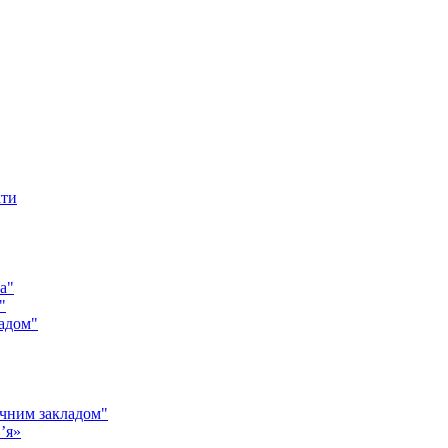
кти
а"
"
адом"
чним закладом"
’я»