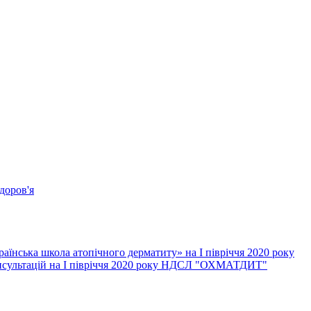
доров'я
їнська школа атопічного дерматиту» на І півріччя 2020 року
онсультацій на І півріччя 2020 року НДСЛ "ОХМАТДИТ"