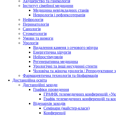
Акушерство та гінекологія
Інститут сімейної медицини
Медицина невідкладних станів
Неврологія і рефлексотерапія
Нефрологія
Перинатологія
Санологія
Стоматологія
Умови та вимоги
Урологія
Видалення каменя з сечового міхура
Енергетична хірургія
Нейростімуляція
Регенеративна медицина
Урологічні та інші несудинні стенти
Чоловіча та жіноча урологія / Репродуктивне з
Фармацевтична технологія та біофармація
Дистанційна освіта
Дистанційні заходи
Графіки проведення
ГРАФІК телемедичних конференцій «Укра
Графік телемедичних конференцій та к
Відеоархів заходів
Семінари (майстер-класи)
Конференції