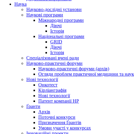
Наука
Науково-дослідні установи
Наукові програми
Міжнародні програми
Діючі
Історія
Національні програми
GRID
Діючі
Історія
Спеціалізовані вчені ради
Науково-практичні форуми
Науково-практичні форуми (архів)
Огляди проблем практичної медицини та нау
Нові технології
Онкотест
Кірліанграфія
Нові технології
Патент компанії HP
Ґранти
Архів
Поточні конкурси
Призначення Ґрантів
Умови участі у конкурсах
Інноваційні проекти