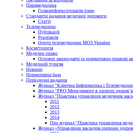
Парамедицина
Голкорефлексотерапія тощо
Стандарти надання медичної допомоги
Статті
Телемедицина
Публікації
Реалізація
Центр телемедицини МОЗ України
Косметологія
Медичне право
Основні законодавчі та нормативно-правові а
Медичний туризм
Новини
Нормативна база
Періодичні видання
Журнал "Клінічна Інформатика і Телемедицин
Журнал "PRO Менеджмент в охороні здоров’я
Журнал "Практика управління медичним закл
2011
2012
2013
2014
Про журнал "Практика управління меди
Журнал «Управління закладом охорони здоров