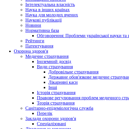
Інтелектуальна власність
Наука в інших країнах
Наука для молодих вчених
Наукові публікації
Новини
Нормативна база
Обговорення: Проблеми української науки та 
Рейтинги
Патентування
Охорона здоров'я
Медичне страхування
Іноземний досвід
Види страхування
Добровільне страхування
Державне обов'язкове медичне страхува
Лікарняні каси
Інші
Історія страхування
Правове регулювання проблем медичного стра
Теорія страхування
Санітарно-епідеміологічна служба
Перелік
Заклади охорони здоров'я
Спеціалізовані
Лікування за кордоном