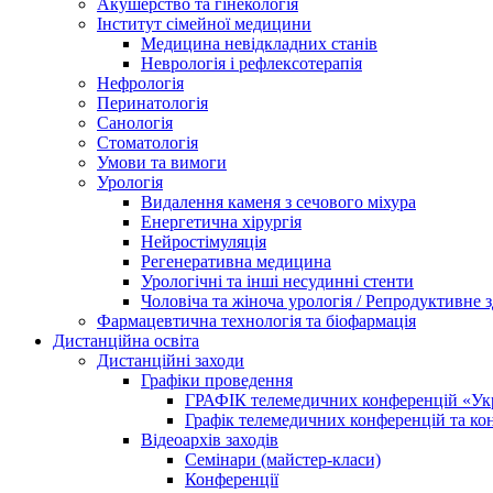
Акушерство та гінекологія
Інститут сімейної медицини
Медицина невідкладних станів
Неврологія і рефлексотерапія
Нефрологія
Перинатологія
Санологія
Стоматологія
Умови та вимоги
Урологія
Видалення каменя з сечового міхура
Енергетична хірургія
Нейростімуляція
Регенеративна медицина
Урологічні та інші несудинні стенти
Чоловіча та жіноча урологія / Репродуктивне з
Фармацевтична технологія та біофармація
Дистанційна освіта
Дистанційні заходи
Графіки проведення
ГРАФІК телемедичних конференцій «Укра
Графік телемедичних конференцій та к
Відеоархів заходів
Семінари (майстер-класи)
Конференції