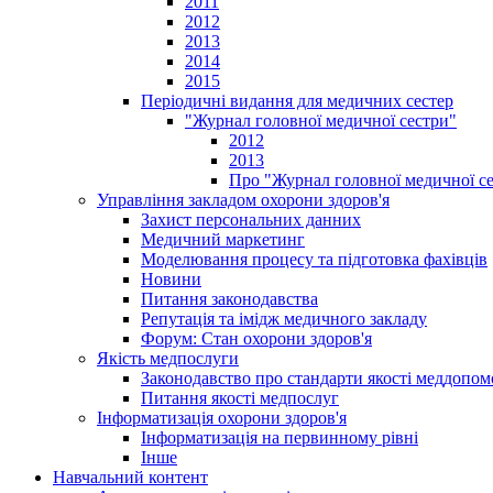
2011
2012
2013
2014
2015
Періодичні видання для медичних сестер
"Журнал головної медичної сестри"
2012
2013
Про "Журнал головної медичної с
Управління закладом охорони здоров'я
Захист персональних данних
Медичний маркетинг
Моделювання процесу та підготовка фахівців
Новини
Питання законодавства
Репутація та імідж медичного закладу
Форум: Стан охорони здоров'я
Якість медпослуги
Законодавство про стандарти якості меддопом
Питання якості медпослуг
Інформатизація охорони здоров'я
Інформатизація на первинному рівні
Інше
Навчальний контент