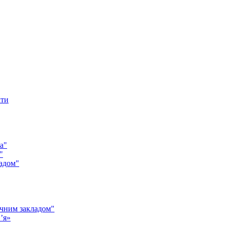
кти
а"
"
адом"
чним закладом"
’я»