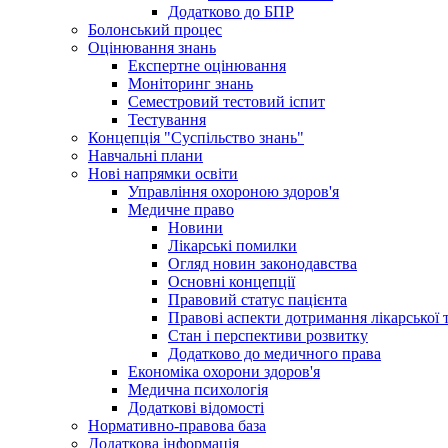
Додатково до БПР
Болонський процес
Оцінювання знань
Експертне оцінювання
Моніторинг знань
Семестровий тестовий іспит
Тестування
Концепція "Суспільство знань"
Навчальні плани
Нові напрямки освіти
Управління охороною здоров'я
Медичне право
Новини
Лікарські помилки
Огляд новин законодавства
Основні концепції
Правовий статус пацієнта
Правові аспекти дотримання лікарської 
Стан і перспективи розвитку
Додатково до медичного права
Економіка охорони здоров'я
Медична психологія
Додаткові відомості
Нормативно-правова база
Додаткова інформація