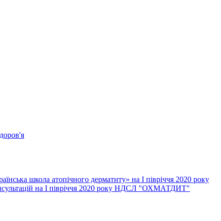
доров'я
їнська школа атопічного дерматиту» на І півріччя 2020 року
онсультацій на І півріччя 2020 року НДСЛ "ОХМАТДИТ"