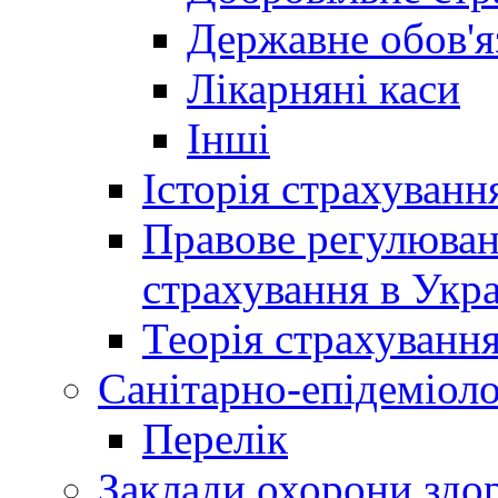
Державне обов'я
Лікарняні каси
Інші
Історія страхуванн
Правове регулюва
страхування в Укра
Теорія страхуванн
Санітарно-епідеміоло
Перелік
Заклади охорони здор