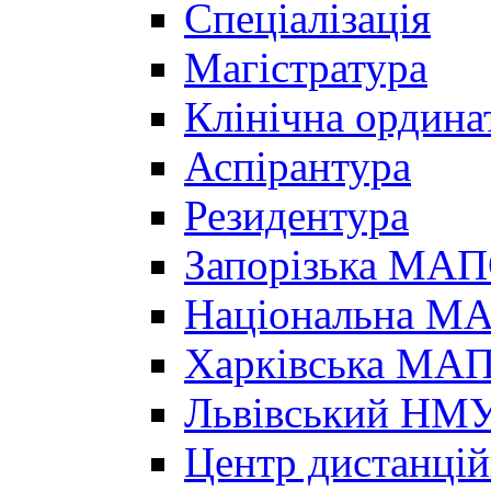
Спеціалізація
Магістратура
Клінічна ордина
Аспірантура
Резидентура
Запорізька МА
Національна МА
Харківська МА
Львівський НМ
Центр дистанцій