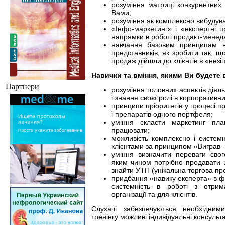
розуміння матриці конкурентних 
Вами;
розуміння як комплексно вибудув
«Інфо-маркетинг» і «експертні п
напрямки в роботі продакт-менед
навчання базовим принципам н
представників, як зробити так, 
продаж дійшли до клієнтів в «незі
Навички та вміння, якими Ви будете в
Партнери
розуміння головних аспектів діял
і знання своєї ролі в корпоративн
принципи пріоритетів у процесі пр
і препаратів одного портфеля;
уміння скласти маркетинг пл
працювати;
можливість комплексно і систем
клієнтами за принципом «Виграв -
уміння визначити переваги свог
яким чином потрібно продавати ц
знайти УТП (унікальна торгова про
придбання «навику експерта» в 
системність в роботі з отри
організації та для клієнтів.
Слухачі забезпечуються необхідним
тренінгу можливі індивідуальні консульта