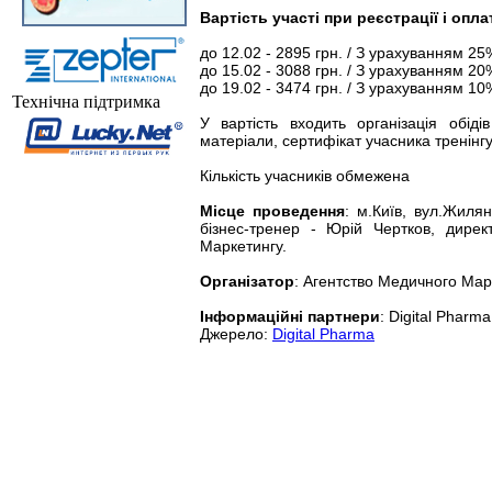
Вартість участі при реєстрації і опла
до 12.02 - 2895 грн. / З урахуванням 2
до 15.02 - 3088 грн. / З урахуванням 2
до 19.02 - 3474 грн. / З урахуванням 1
Технічна підтримка
У вартість входить організація обіді
матеріали, сертифікат учасника тренінгу
Кількість учасників обмежена
Місце проведення
: м.Київ, вул.Жилян
бізнес-тренер - Юрій Чертков, дирек
Маркетингу.
Організатор
: Агентство Медичного Мар
Інформаційні партнери
: Digital Phar
Джерело:
Digital Pharma
Відвідувачів на сайті: всього - 6134545, сьогодні - 1457