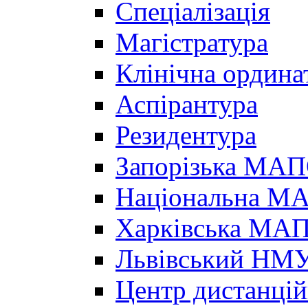
Спеціалізація
Магістратура
Клінічна ордина
Аспірантура
Резидентура
Запорізька МА
Національна МА
Харківська МА
Львівський НМ
Центр дистанцій