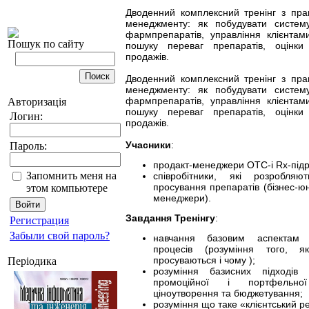
Дводенний комплексний тренінг з прак
менеджменту: як побудувати систем
фармпрепаратів, управління клієнтам
Пошук по сайту
пошуку переваг препаратів, оцінки 
продажів.
Дводенний комплексний тренінг з прак
менеджменту: як побудувати систем
фармпрепаратів, управління клієнтам
Авторизація
пошуку переваг препаратів, оцінки 
Логин:
продажів.
Учасники
:
Пароль:
продакт-менеджери ОТС-і Rx-підро
Запомнить меня на
співробітники, які розробляю
просування препаратів (бізнес-ю
этом компьютере
менеджери).
Завдання Тренінгу
:
Регистрация
Забыли свой пароль?
навчання базовим аспектам 
процесів (розуміння того, я
просуваються і чому );
Періодика
розуміння базисних підходів
промоційної і портфельно
ціноутворення та бюджетування;
розуміння що таке «клієнтський ре