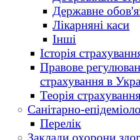
Державне обов'я
Лікарняні каси
Інші
Історія страхуванн
Правове регулюва
страхування в Укра
Теорія страхуванн
Санітарно-епідеміоло
Перелік
Заклади охорони здор