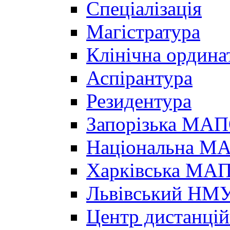
Спеціалізація
Магістратура
Клінічна ордина
Аспірантура
Резидентура
Запорізька МА
Національна МА
Харківська МА
Львівський НМ
Центр дистанцій