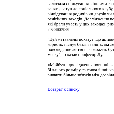
включала спілкування з іншими та 
занять, вступ до соціального клубу
відвідування родичів чи друзів чи 
релігійних заходів. Дослідження п
які брали участь у цих заходах, ри
7% нижчим.
"Цей метааналіз показує, що актив
користь, і існує безліч занять, які 
повсякденне життя і які можуть бу
мозку", - сказав професор Лу.
«Майбутні дослідження повинні вк
більшого розміру та триваліший ч
виявити більше зв'язків між дозвіл
Возврат к списку
Відвідувачів на сайті: всього - 6124866, сьогодні - 1737