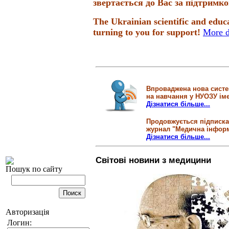
звертається до Вас за підтримк
The Ukrainian scientific and educ
turning to you for support!
More d
Впроваджена нова систем
на навчання у НУОЗУ іме
Дізнатися більше...
Продовжується підписка
журнал "Медична інформ
Дізнатися більше...
Світові новини з медицини
Пошук по сайту
Авторизація
Логин: