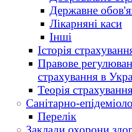
Державне обов'я
Лікарняні каси
Інші
Історія страхуванн
Правове регулюва
страхування в Укра
Теорія страхуванн
Санітарно-епідеміоло
Перелік
Заклади охорони здор