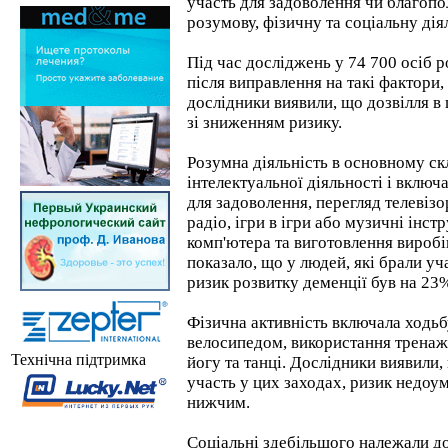
участь для задоволення чи благопо
розумову, фізичну та соціальну дія
Під час досліджень у 74 700 осіб р
після виправлення на такі фактори, я
дослідники виявили, що дозвілля в 
зі зниженням ризику.
Розумна діяльність в основному ск
інтелектуальної діяльності і включ
для задоволення, перегляд телевіз
радіо, ігри в ігри або музичні інс
комп'ютера та виготовлення вироб
показало, що у людей, які брали уч
ризик розвитку деменції був на 2
Фізична активність включала ходьбу,
велосипедом, використання тренаже
Технічна підтримка
йогу та танці. Дослідники виявили,
участь у цих заходах, ризик недоу
нижчим.
Соціальні здебільшого належали до 