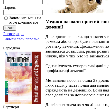
Пароль:
Запомнить меня на
Медики назвали простий спо
этом компьютере
деменції
Регистрация
Дослідники виявили, що заняття у ві
Забыли свой пароль?
ремесла або спорт, були пов'язані 
розвитку деменції. Дослідження пок
Періодика
займається дозвіллям, ризик розви
нижче, ніж у тих, хто не займається
Однак існують суперечливі дані що
профілактиці деменції.
Метааналіз включав огляд 38 дослід
яких взяли участь понад два мільйо
страждають на деменцію. Вони на
своє дозвілля за допомогою анкет а
Дозвілля визначалося як діяльність
Партнери