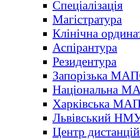
Спеціалізація
Магістратура
Клінічна ордина
Аспірантура
Резидентура
Запорізька МА
Національна МА
Харківська МА
Львівський НМ
Центр дистанцій