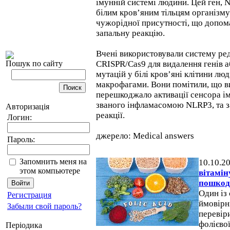
імунній системі людини. Цей ген, 
білим кров’яним тільцям організму
чужорідної присутності, що допом
запальну реакцію.
Вчені використовували систему ред
Пошук по сайту
CRISPR/Cas9 для видалення генів а
мутацій у білі кров’яні клітини лю
макрофагами. Вони помітили, що 
перешкоджало активації сенсора і
званого інфламасомою NLRP3, та з
Авторизація
реакції.
Логин:
джерело: Medical answers
Пароль:
Запомнить меня на
10.10.2
этом компьютере
вітамін
пошкод
Один із
Регистрация
ймовірн
Забыли свой пароль?
перевіри
фолієвої
Періодика