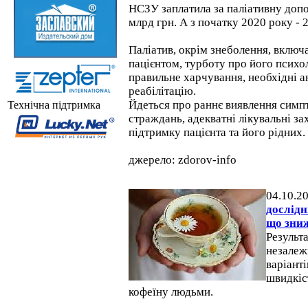
НСЗУ заплатила за паліативну допо
млрд грн. А з початку 2020 року - 2
Паліатив, окрім знеболення, включ
пацієнтом, турботу про його психо
правильне харчування, необхідні а
реабілітацію.
Йдеться про раннє виявлення симп
Технічна підтримка
страждань, адекватні лікувальні за
підтримку пацієнта та його рідних.
джерело: zdorov-info
04.10.2
дослідн
що зниж
Результ
незалеж
варіант
швидкіс
кофеїну людьми.