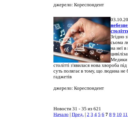
джерело: Кореспондент
03.10.2
небезпе
столітт
Згідно з
сьома л
на неї в
цивіліза
Медики 
столітті з'явилася нова хвороба пі
суть полягає в тому, що людина не 
гаджетів
джерело: Кореспондент
Новости 31 - 35 из 621
Начало
|
Пред.
|
2
3
4
5
6
7
8
9
10
11
Відвідувачів на сайті: всього - 6125491, сьогодні - 2363