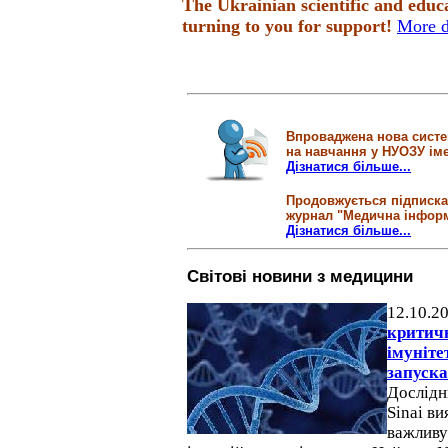
The Ukrainian scientific and educ
turning to you for support!
More d
Впроваджена нова систем
на навчання у НУОЗУ іме
Дізнатися більше...
Продовжується підписка
журнал "Медична інформ
Дізнатися більше...
Світові новини з медицини
12.10.2
критич
імуніте
запуска
Дослідн
Sinai ви
важливу