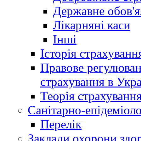
Державне обов'я
Лікарняні каси
Інші
Історія страхуванн
Правове регулюва
страхування в Укра
Теорія страхуванн
Санітарно-епідеміоло
Перелік
Заклади охорони здор